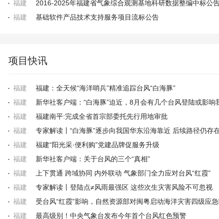
福建
2016-2025年福建省气象综合观测基地科研数据整编中标公
福建
基础软件产品技术支持服务项目流标公告
项目快讯
福建
福建：全天候“海洋哨兵”精准追踪台风“白海豚”
福建
新华社客户端：“白海豚”迫近，8月会有几个台风登陆或影响
福建
福建南平:完成全省首宗部委托先行用地审批
福建
福建
福建“阳光采·便利购”党建品牌促服务升级
福建
新华社客户端：关于台风的三个“真相”
福建
上下贯通 跨域协同 内外联动 气象部门全力应对台风“红霞”
福建
专家解读丨登陆点≠风雨最强区 这些次生灾害风险不可忽视
福建
受台风“红霞”影响，自然资源部对闽粤启动海洋灾害四级应
福建
最高级别！中央气象台发布今年首个台风红色预警