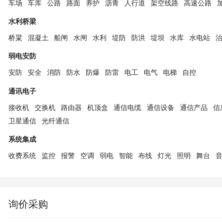
车场
车库
公路
路面
养护
沥青
人行道
架空线路
高速公路
水利桥梁
桥粱
混凝土
船闸
水闸
水利
堤防
防洪
堤坝
水库
水电站
弱电安防
安防
安全
消防
防水
防爆
防雷
电工
电气
电梯
自控
通讯电子
接收机
交换机
路由器
机顶盒
通信电缆
通信设备
通信产品
信
卫星通信
光纤通信
系统集成
收费系统
监控
报警
空调
弱电
智能
布线
灯光
照明
舞台
询价采购