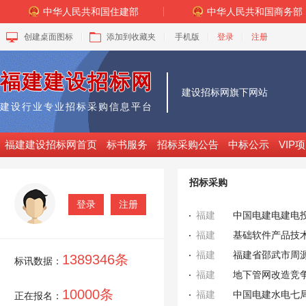
中华人民共和国住建部
中华人民共和国商务部
创建桌面图标
添加到收藏夹
手机版
登录
注册
福建建设招标网
建设招标网
旗下网站
建设行业专业招标采购信息平台
福建建设招标网首页
标书服务
招标采购公告
中标公示
VIP
招标采购
登录
注册
福建
福建
基础软件产品技
福建
1389346条
标讯数据：
福建
地下管网改造竞
10000条
福建
正在报名：