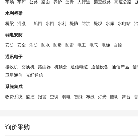
车场
车库
公路
路面
养护
沥青
人行道
架空线路
高速公路
水利桥梁
桥粱
混凝土
船闸
水闸
水利
堤防
防洪
堤坝
水库
水电站
弱电安防
安防
安全
消防
防水
防爆
防雷
电工
电气
电梯
自控
通讯电子
接收机
交换机
路由器
机顶盒
通信电缆
通信设备
通信产品
信
卫星通信
光纤通信
系统集成
收费系统
监控
报警
空调
弱电
智能
布线
灯光
照明
舞台
询价采购