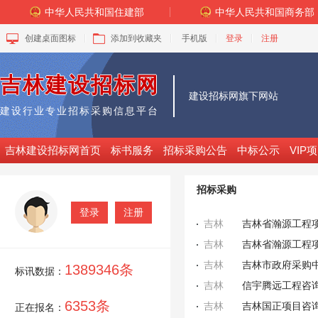
中华人民共和国住建部
中华人民共和国商务部
创建桌面图标
添加到收藏夹
手机版
登录
注册
吉林建设招标网
建设招标网
旗下网站
建设行业专业招标采购信息平台
吉林建设招标网首页
标书服务
招标采购公告
中标公示
VIP
招标采购
登录
注册
吉林
吉林
吉林
1389346条
标讯数据：
吉林
6353条
吉林
正在报名：