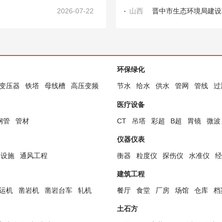
2026-07-22
山西
环保绿化
变压器
铁塔
母线槽
高压变频
节水
给水
供水
管网
管线
过
医疗设备
钢管
管材
CT
吊塔
彩超
B超
胃镜
微波
仪器仪表
础设施
通风工程
衡器
粒度仪
探伤仪
水准仪
经
建筑工程
运机
凿岩机
凿岩台车
轧机
餐厅
食堂
厂房
场馆
仓库
档
土石方