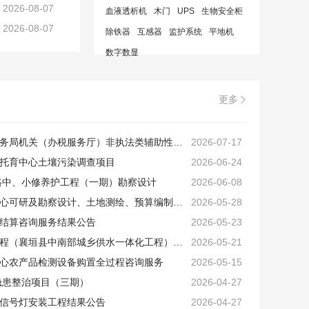
2026-08-07
血液透析机
木门
UPS
生物安全柜
2026-08-07
除铁器
互感器
监护系统
平地机
数字数显
更多

国家税务总局壶关县税务局机关（办税服务厅）非执法类辅助性服务外包项目成交结果公告
2026-07-17
托育中心土壤污染调查项目
2026-06-24
公路中、小修养护工程（一期）勘察设计
2026-06-08
襄垣县交通运输发展中心可研及勘察设计、土地测绘、预算编制、监理等相关服务框架协议采购项目 入围结果公告
2026-05-28
结算咨询服务结果公告
2026-05-23
襄垣县农村供水水网工程（襄垣县中南部城乡供水一体化工程）工程量清单和最高投标限价编制服务成交公告
2026-05-21
心农产品检测设备购置全过程咨询服务
2026-05-15
全隐患整治项目（三期）
2026-04-27
信号灯安装工程结果公告
2026-04-27