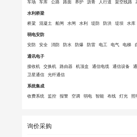
车场
车库
公路
路面
养护
沥青
人行道
架空线路
水利桥梁
桥粱
混凝土
船闸
水闸
水利
堤防
防洪
堤坝
水库
弱电安防
安防
安全
消防
防水
防爆
防雷
电工
电气
电梯
通讯电子
接收机
交换机
路由器
机顶盒
通信电缆
通信设备
卫星通信
光纤通信
系统集成
收费系统
监控
报警
空调
弱电
智能
布线
灯光
照
询价采购