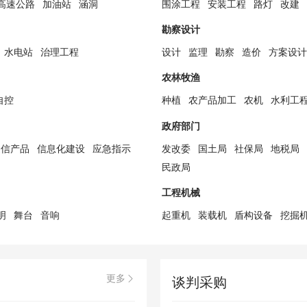
高速公路
加油站
涵洞
围涂工程
安装工程
路灯
改建
勘察设计
水电站
治理工程
设计
监理
勘察
造价
方案设计
农林牧渔
自控
种植
农产品加工
农机
水利工
政府部门
通信产品
信息化建设
应急指示
发改委
国土局
社保局
地税局
民政局
工程机械
明
舞台
音响
起重机
装载机
盾构设备
挖掘
更多

谈判采购