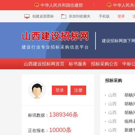
中华人民共和国住建部
中华人民共
创建桌面图标
添加到收藏夹
手机版
登录
山西建设招标网
建设招标网
旗下
建设行业专业招标采购信息平台
山西建设招标网首页
标书服务
招标采购公告
中标
招标采购
登录
注册
山西
山西
山西
1389346条
标讯数据：
山西
临猗
10000条
山西
新建
正在报名：