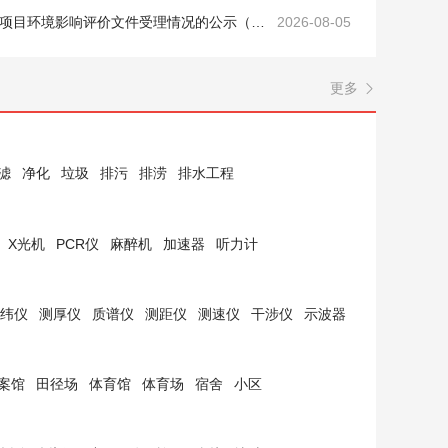
晋中市生态环境局建设项目环境影响评价文件受理情况的公示（山西晋奕鑫环保科技…
2026-08-05
更多

滤
净化
垃圾
排污
排涝
排水工程
X光机
PCR仪
麻醉机
加速器
听力计
纬仪
测厚仪
质谱仪
测距仪
测速仪
干涉仪
示波器
案馆
田径场
体育馆
体育场
宿舍
小区