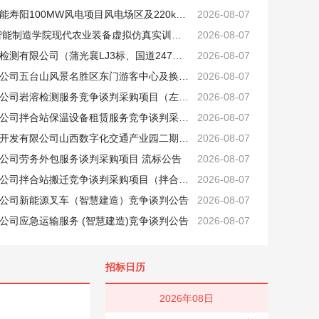
中国电建西北院山西京能寿阳100MW风电项目风电场区及220kV升压站施工总承包建安工程项目山西京能寿阳100MW风电项目风电场区及220kV升压站施工总承包建安工程220kV升压站建筑工程4标段劳务分包采购项目公开谈判采购公告
2026-08-07
淮南联合大学2026年智能制造学院现代农业装备虚拟仿真实训室建设项目（一次）竞争性谈判公告
2026-08-07
山西路桥第二工程质量检测有限公司（蒲光襄LJ3标、国道247线LJ7标）试验仪器租赁服务竞争谈判采购项目 竞争谈判公告
2026-08-07
山西路桥市政工程有限公司五台山风景名胜区东门游客中心及换乘中心建设项目施工项目部混凝土预制井竞争谈判采购候选人公示
2026-08-07
山西路桥第六工程有限公司岩溶检测服务竞争谈判采购项目（左榆公路LJ1标） 中标候选人公示
2026-08-07
山西路桥第六工程有限公司拌合站保温设备租赁服务竞争谈判采购项目（拌合站运营340LJ1项目） 中标候选人公示
2026-08-07
山西路桥集团交通产业开发有限公司山西数字化交通产业园二期配套工程监理服务竞争谈判公告
2026-08-07
公司劳务外包服务谈判采购项目 流标公告
2026-08-07
山西路桥第六工程有限公司拌合站搬迁竞争谈判采购项目（拌合站运营中心）候选人公示
2026-08-07
公司新能源叉车（智慧建造）竞争谈判公告
2026-08-07
公司应急运输服务 (智慧建造)竞争谈判公告
2026-08-07
招标日历
2026年08日