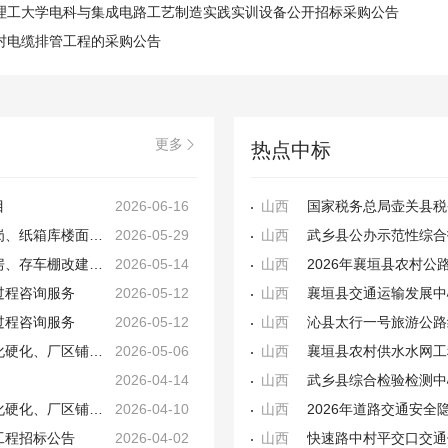
理工大学电科与集成电路工艺制造实践实训设备公开招标采购公告
村电缆排管工程的采购公告
更多

热点中标
目
2026-06-16
山西
白象食品股份有限公司山西分公司生产车间接料岗、纸箱库楼面改造工程 招 标 公 告
2026-05-29
山西
武乡县公办示范性综合
白象食品股份有限公司山西分公司新建叉车充电房、存车棚改建工程招标公告
2026-05-14
山西
2026年襄垣县农村
过程咨询服务
2026-05-12
山西
过程咨询服务
2026-05-12
山西
沁县太行一号旅游公路
白象食品股份有限公司山西分公司办公楼南侧绿化硬化、厂区铺设沥青路面工程招标公告
2026-05-06
山西
2026-04-14
山西
武乡县综合检验检测中
白象食品股份有限公司山西分公司办公楼南侧绿化硬化、厂区铺设沥青路面工程招标公告
2026-04-10
山西
2026年道路交通安
工程招标公告
2026-04-02
山西
快速路中村平交口交通