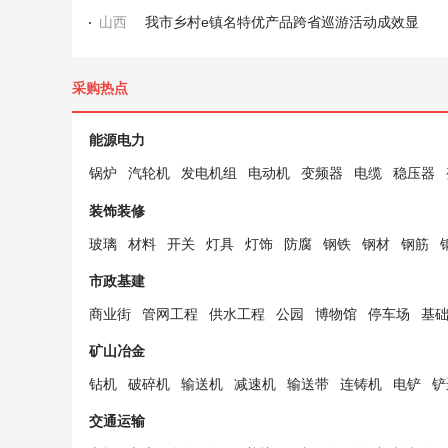
山西
我市乡村e镇名特优产品跨省巡游活动成效显
采购热点
能源电力
锅炉
汽轮机
发电机组
电动机
变频器
电缆
稳压器
装饰装修
玻璃
材料
开关
灯具
灯饰
防腐
钢铁
钢材
钢筋
市政基建
商业街
管网工程
供水工程
公园
博物馆
停车场
基
矿山冶金
钻机
破碎机
输送机
减速机
输送带
连铸机
电铲
铲
交通运输