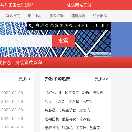
民共和国国土资源部
建筑网站联盟
网站首页
用户中心
服务细则
项目样例
汇款账号
办理会员咨询热线：4000-156-001

费信息
建筑资质查询
更多
招标采购热搜
更多>>

2026-08-08
搅拌机
IT
数控监控
CNG
洗板机
2026-08-08
填土
无影灯
光谱仪
包埋机
2026-08-08
电容器
心电监护仪
腹腔镜
2026-08-08
心电图机
数据存储
培养箱
2026-08-08
无损检测
试验机
光度计
色谱仪