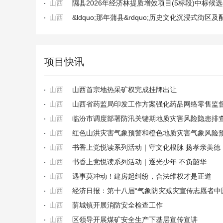
山西
隰县2026年经济林提质增效项目(5标段)中标候
山西
项目快讯
山西
山西首宗地热采矿权完成挂牌出让
山西
山西省药监局印发工作方案强化药品网络零售监
山西
临汾市调度部署防汛关键期地质灾害风险隐患排
山西
红色山洪灾害气象预警和橙色地质灾害气象风险
山西
书香上党悦读系列活动｜守文化根脉 扬孝亲美德
山西
书香上党悦读系列活动｜逐光少年 不负韶华
山西
遇事莫冲动！建房起纠纷，合法维权才是正道
山西
经济日报：第十八届“气象防灾减灾宣传志愿者中
山西
荫城镇开展消防安全检查工作
山西
区领导开展煤矿安全生产下基层宣传宣讲