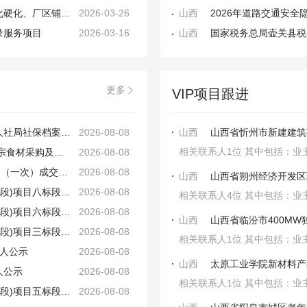
白象食品股份有限公司山西分公司办公楼南侧绿化硬化、厂区铺设沥青路面工程招标公告
2026-03-26
山西
2026年道路交通安
录服务项目
2026-03-16
山西
国家税务总局壶关县税
更多

VIP项目跟进
阳城县人力资源和社会保障局竞争性磋商阳城县人社局社保档案电子化项目结果公告
2026-08-08
山西
相关联系人1位 其中包括：业
沁县2026学年农村义务教育学生营养改善计划大宗食材采购及配送项目结果公告
2026-08-08
102省道（夏郢孜西路至高铁站段）环境整治项目（一次）成交结果公告
2026-08-08
山西
山西省临汾市2026年中央财政国土绿化项目(霍州段)项目八标段中标候选人公示
2026-08-08
相关联系人4位 其中包括：业
山西省临汾市2026年中央财政国土绿化项目(霍州段)项目六标段中标候选人公示
2026-08-08
山西
山西省临汾市2026年中央财政国土绿化项目(霍州段)项目三标段中标候选人公示
2026-08-08
相关联系人1位 其中包括：业
选人公示
2026-08-08
山西
太原工业学院新材料产教
人公示
2026-08-08
相关联系人1位 其中包括：业
山西省临汾市2026年中央财政国土绿化项目(霍州段)项目五标段中标候选人公示
2026-08-08