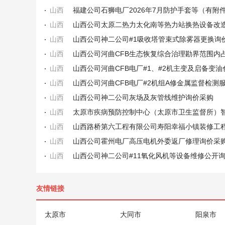
山西
福建公司石狮电厂2026年7月防护手套等（有附
山西
山西公司太原二热力太化南等热力站换热设备改
山西
山西公司神二公司#1吸收塔管束式除雾器更换询
山西
山西
山西
山西公司河曲CFB电厂#2机组A修金属监督检测
山西
山西公司神二公司灰场及灰管线维护询价采购
山西
山西
山西
山西公司霍州电厂高压电机外委返厂修理询价采
山西
山西公司神二公司#11氧化风机等设备维修公开
友情链接
太原市
大同市
阳泉市