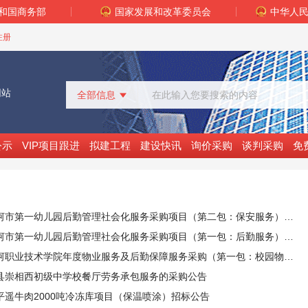
和国商务部
国家发展和改革委员会
中华人
注册
网站
全部信息

全部信息
招标采购
公示
VIP项目跟进
拟建工程
建设快讯
询价采购
谈判采购
免
中标公示
变更公告
拟建工程
建设快讯
VIP项目
胡杨河市第一幼儿园后勤管理社会化服务采购项目（第二包：保安服务）的竞争性磋商公告
询价采购
胡杨河市第一幼儿园后勤管理社会化服务采购项目（第一包：后勤服务）的竞争性磋商公告
谈判采购
胡杨河职业技术学院年度物业服务及后勤保障服务采购（第一包：校园物业服务）的公开招标公告
县崇相西初级中学校餐厅劳务承包服务的采购公告
平遥牛肉2000吨冷冻库项目（保温喷涂）招标公告