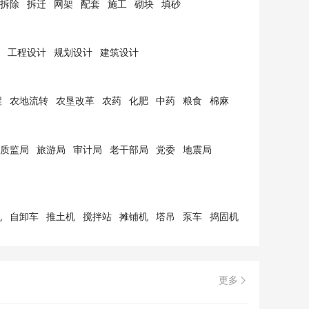
拆除
拆迁
网架
配套
施工
砌块
填砂
工程设计
规划设计
建筑设计
程
农地流转
农垦改革
农药
化肥
中药
粮食
棉麻
质监局
旅游局
审计局
老干部局
党委
地震局
机
自卸车
推土机
搅拌站
摊铺机
塔吊
泵车
捣固机
更多
