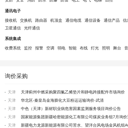
安防
安全
消防
防水
防爆
防雷
电工
电气
电梯
自控
通讯电子
接收机
交换机
路由器
机顶盒
通信电缆
通信设备
通信产品
信
卫星通信
光纤通信
系统集成
收费系统
监控
报警
空调
弱电
智能
布线
灯光
照明
舞台
询价采购
天津
天津蓟州中燃采购聚四氟乙烯垫片和静电跨接配件市场询价
天津
华北区-秦皇岛金海膨化大豆粉运运输询价-武清
天津
中色（天津）新材职业病危害因素监测服务项目询价公告
天津
天津