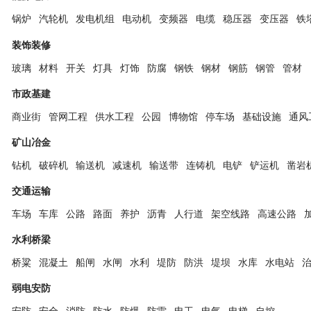
锅炉
汽轮机
发电机组
电动机
变频器
电缆
稳压器
变压器
铁
装饰装修
玻璃
材料
开关
灯具
灯饰
防腐
钢铁
钢材
钢筋
钢管
管材
市政基建
商业街
管网工程
供水工程
公园
博物馆
停车场
基础设施
通风
矿山冶金
钻机
破碎机
输送机
减速机
输送带
连铸机
电铲
铲运机
凿岩
交通运输
车场
车库
公路
路面
养护
沥青
人行道
架空线路
高速公路
水利桥梁
桥粱
混凝土
船闸
水闸
水利
堤防
防洪
堤坝
水库
水电站
弱电安防