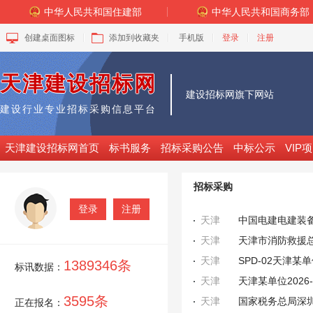
中华人民共和国住建部
中华人民共和国商务部
创建桌面图标
添加到收藏夹
手机版
登录
注册
天津建设招标网
建设招标网
旗下网站
建设行业专业招标采购信息平台
天津建设招标网首页
标书服务
招标采购公告
中标公示
VIP
招标采购
登录
注册
天津
天津
天津市消防救援
天津
SPD-02天津某
1389346条
标讯数据：
天津
天津某单位202
3595条
天津
国家税务总局深圳
正在报名：