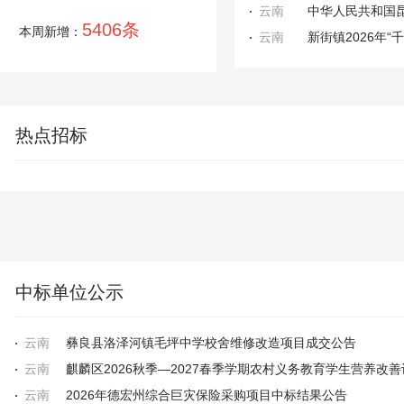
云南
5406条
本周新增：
云南
新街镇2026年
热点招标
中标单位公示
云南
彝良县洛泽河镇毛坪中学校舍维修改造项目成交公告
云南
云南
2026年德宏州综合巨灾保险采购项目中标结果公告