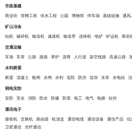
市政基建
商业街
管网工程
供水工程
公园
博物馆
停车场
基础设施
通风
矿山冶金
钻机
破碎机
输送机
减速机
输送带
连铸机
电铲
铲运机
凿岩
交通运输
车场
车库
公路
路面
养护
沥青
人行道
架空线路
高速公路
水利桥梁
桥粱
混凝土
船闸
水闸
水利
堤防
防洪
堤坝
水库
水电站
弱电安防
安防
安全
消防
防水
防爆
防雷
电工
电气
电梯
自控
通讯电子
接收机
交换机
路由器
机顶盒
通信电缆
通信设备
通信产品
信
卫星通信
光纤通信