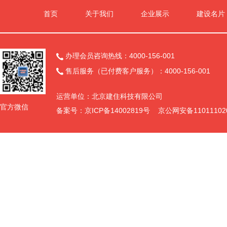
首页
关于我们
企业展示
建设名片
办理会员咨询热线：4000-156-001

售后服务（已付费客户服务）：4000-156-001

运营单位：北京建住科技有限公司
官方微信
备案号：京ICP备14002819号 京公网安备11011