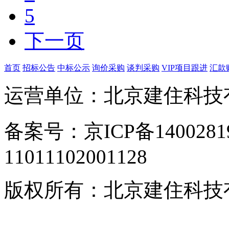
5
下一页
首页
招标公告
中标公示
询价采购
谈判采购
VIP项目跟进
汇款
运营单位：北京建住科技
备案号：京ICP备140028
11011102001128
版权所有：北京建住科技