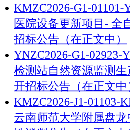
KMZC2026-G1-011
医院设备更新项目- 
招标公告（
在正文中）
YNZC2026-G1-029
检测站自然资源监测生
开招标公告（
在正文中
KMZC2026-J1-011
云南师范大学附属盘龙