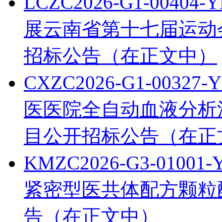
LCZC2026-G1-004
展云南省第十七届运动
招标公告（
在正文中）
CXZC2026-G1-003
医医院全自动血液分析
目公开招标公告（
在正
KMZC2026-G3-010
紧密型医共体配方颗粒
告（
在正文中）