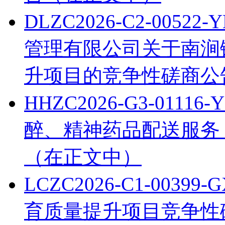
DLZC2026-C2-005
管理有限公司关于南涧
升项目的竞争性磋商公
HHZC2026-G3-011
醉、精神药品配送服务
（
在正文中）
LCZC2026-C1-0039
育质量提升项目竞争性