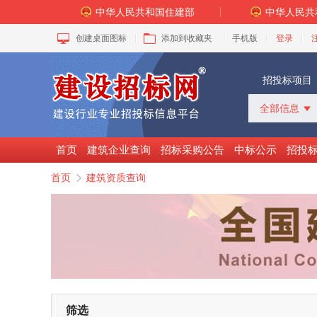
中华人民共和国住建部
中华人民共
创建桌面图标
添加到收藏夹
手机版
登录
招投标项目
全部信息

全部信息
招标采购
首页
建筑企业查询
招标采购公告
中标公示
招投
中标公示
首页
建筑资质查询

变更公告
拟建工程
建设快讯
VIP项目
询价采购
谈判采购
筛选