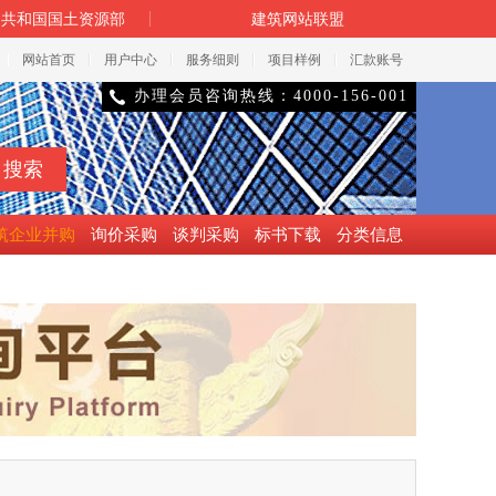
民共和国国土资源部
建筑网站联盟
网站首页
用户中心
服务细则
项目样例
汇款账号
办理会员咨询热线：4000-156-001

筑企业并购
询价采购
谈判采购
标书下载
分类信息