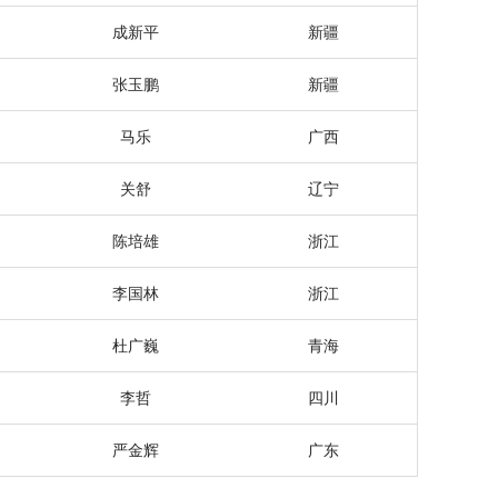
成新平
新疆
张玉鹏
新疆
马乐
广西
关舒
辽宁
陈培雄
浙江
李国林
浙江
杜广巍
青海
李哲
四川
严金辉
广东