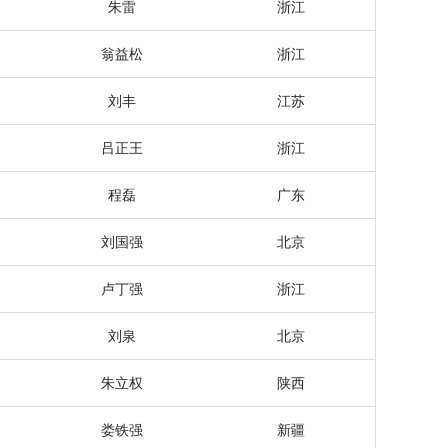
朱雷
浙江
翁益松
浙江
刘丰
江苏
吕正王
浙江
程磊
广东
刘国强
北京
卢丁强
浙江
刘泉
北京
朱立权
陕西
娄铁强
新疆