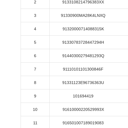
2
9133108214796383XX
3
91330900MA28K4LNXQ
4
91320000714088315K
5
91330783728447294H
6
91440300279481293Q
7
91110101101300846F
8
91331123E96736363U
9
101694419
10
91610000220529993X
11
916501007189019083