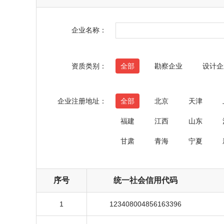
企业名称：
资质类别：
全部
勘察企业
设计企
企业注册地址：
全部
北京
天津
福建
江西
山东
甘肃
青海
宁夏
序号
统一社会信用代码
1
123408004856163396