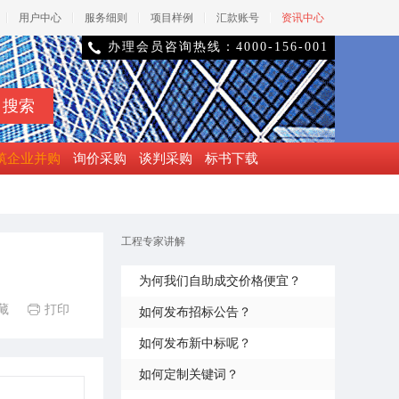
用户中心
服务细则
项目样例
汇款账号
资讯中心
办理会员咨询热线：4000-156-001

筑企业并购
询价采购
谈判采购
标书下载
工程专家讲解
为何我们自助成交价格便宜？
藏
打印

如何发布招标公告？
如何发布新中标呢？
如何定制关键词？