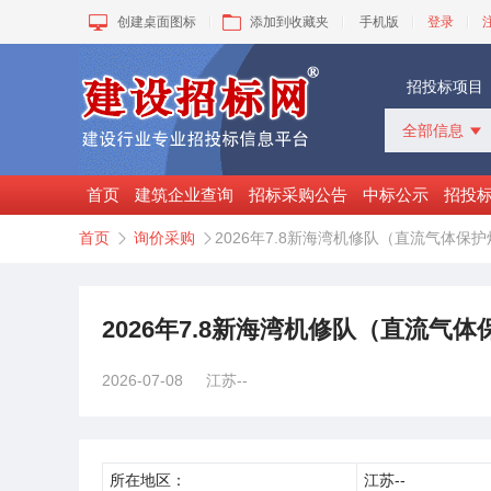
创建桌面图标
添加到收藏夹
手机版
登录
招投标项目
全部信息

全部信息
招标采购
首页
建筑企业查询
招标采购公告
中标公示
招投
中标公示
首页
询价采购
2026年7.8新海湾机修队（直流气体保


变更公告
拟建工程
建设快讯
VIP项目
2026年7.8新海湾机修队（直流气
询价采购
谈判采购
2026-07-08
江苏--
所在地区：
江苏--