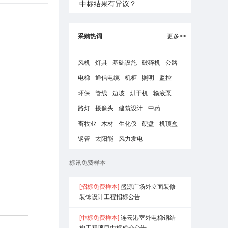
中标结果有异议？
采购热词
更多>>
风机
灯具
基础设施
破碎机
公路
电梯
通信电缆
机柜
照明
监控
环保
管线
边坡
烘干机
输液泵
路灯
摄像头
建筑设计
中药
畜牧业
木材
生化仪
硬盘
机顶盒
钢管
太阳能
风力发电
标讯免费样本
[招标免费样本]
盛源广场外立面装修
装饰设计工程招标公告
[中标免费样本]
连云港室外电梯钢结
构工程项目中标成交公告