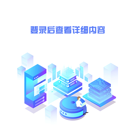
二、申请人的资格要求
\r\n
1.具有独立法人资格（或个体工商户）并依法取得企业营业执照，营
2.具有履行合同所必须的设备和专业技术能力；并在人员、设备、资
3.未被列入“信用中国”网站（www.creditchina.gov.cn
中国政府采购网（www.ccgp.gov.cn）政府采购严重违法失信行
4.单位负责人为同一个人或者存在控股、管理关系的不同单位，不得
股及管理关系情况承诺函）
5.项目符合性审核
\r\n
三、采购文件获取
获取时间：(略)
获取方式：(略)
四、响应文件递交
递交截止时间（开标时间）：(略)
递交方式：(略)
开标地点：(略)
上传标书时，单个文件大小不超过(略)MB。如文件过大，请提前压
五、其他补充事宜
无