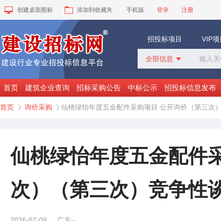
创建桌面图标
添加到收藏夹
手机版
登录
注册
招投标项目
VIP
全部信息

全部信息
招标采购
首页
建筑企业查询
招标采购公告
中标公示
招投标信息发布
中标公示
首页
询价采购
仙桃绿怡年度五金配件采购项目 公开询价（第三次


变更公告
拟建工程
建设快讯
VIP项目
仙桃绿怡年度五金配件采
询价采购
谈判采购
次）（第三次）竞争性
2026-07-08
广东--