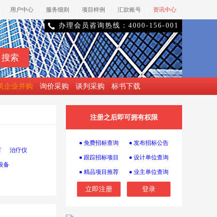
用户中心
服务细则
项目样例
汇款账号
资讯中心
办理会员咨询热线：4000-156-001

筑企业并购
询价采购
谈判采购
标书下载
注册之后即可拥有权限
● 免费招标查询
● 发布招标公告
灯
治疗仪
● 跟踪招标项目
● 设计单位查询
设备
● 精品项目推荐
● 业主单位查询
立即注册
登录