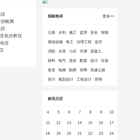
化仪
招标热词
更多>>
析仪检测
化仪
公路
水利
施工
监理
安全
智能
生化分析仪
基础设施
电工
治理工程
监控
化仪
仪
消防
水库
小区
空调
混凝土
材料
电气
造价
配套
设计
垃圾
食堂
电梯
勘察
管网
高速公路
排污
规划设计
工程设计
照明
标讯日历
4
5
6
7
8
9
10
11
12
13
14
15
16
17
18
19
20
21
22
23
24