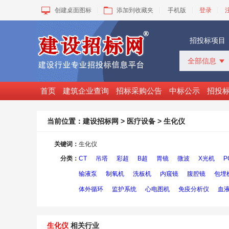
创建桌面图标
添加到收藏夹
手机版
登录
招投标项目
全部信息

全部信息
招标采购
首页
建筑企业查询
招标采购公告
中标公示
招投
中标公示
变更公告
当前位置：
建设招标网
>
医疗设备
> 生化仪
拟建工程
建设快讯
关键词：
生化仪
VIP项目
分类：
CT
吊塔
彩超
B超
胃镜
微波
X光机
P
询价采购
谈判采购
输液泵
制氧机
洗板机
内窥镜
腹腔镜
包埋
体外循环
监护系统
心电图机
免疫分析仪
血
生化仪
相关行业