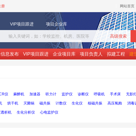
注册
网站首页
VIP项目跟进
项目企业库
高级搜索
标信息发布
VIP项目跟进
企业项目库
项目负责人
拟建工程
建
CR仪
麻醉机
加速器
听力计
监护仪
诊断仪
呼吸机
手术床
无影
机
烘干机
灭菌锅
磁共振
计数仪
生化仪
核磁共振
高压氧舱
消毒
液透析机
生化分析仪
心电监护仪