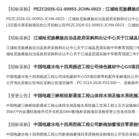
【招标采购】
PEZC2026-G1-00953-JCHN-0023：江城哈尼族彝族自治县政府采
LED显示屏采购项目的公开招标公告PEZC2026-G1-00953-JCHN-002
【招标采购】
江城哈尼族彝族自治县政府采购和出让中心关于江城县思源实验中学教育强国三年
城哈尼族彝族自治县政府采购和出让中心关于江城县思源实验中学教育强国三年行动
【招标采购】
中国
电
建水
电
十四局掘进工程公司绿色建材中心GS项
中国电建水电十四局掘进工程公司绿色建材中心GS项目胶带机配件采购项目公开
公开询比采购公告询比采购公告项目编号：PC-0114-26J6-FG1340一、采
【变更公告】
中国
电
建三峡枢纽新通道工程山体排水洞及输水系统施工
中国电建三峡枢纽新通道工程山体排水洞及输水系统施工支洞工程土石方运输I标采
35kV户内金属铠装移开式开关柜及04kV配电柜采购项目采购变更公告各供应商
【招标采购】
中国
电
建水
电
十四局西南工程公司黔南抽蓄项目零星物
中国电建水电十四局西南工程公司黔南抽蓄项目零星物资采购项目公开竞价采购