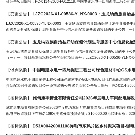
价公告项目编号：PC-0114-26J6-FG1211因中国电建水电十四局西南工程公
【变更公告】
LJZC2026-X1-00536-YLNX-0003：玉龙纳西族自治县妇幼保健计划生育服务
西族自治县妇幼保健计划生育服务中心信息化配套设备采购项目的更正公告（一）
【变更公告】
玉龙纳西族自治县妇幼保健计划生育服务中心信息化配
玉龙纳西族自治县妇幼保健计划生育服务中心信息化配套设备采购项目的更正公
（一）一、项目基本情况原公告的采购项目编号：LJZC2026-X1-00536-YLN
【谈判采购】
中国
电
建水
电
十四局掘进工程公司绿色建材中心GS水
中国电建水电十四局掘进工程公司绿色建材中心GS水电站项目搅拌站配套部件采
拌站配套部件采购项目公开谈判采购公告 谈判采购公告项目编号：PC-0114-26J6
【招标采购】
施甸康丰糖业有限责任公司2026年度
电
力车间
配电
屏改
施甸康丰糖业有限责任公司2026年度电力车间配电屏改造项目施甸康丰糖业有限责
配电屏改造项目正在报名109次浏览分享预算金额：310,000.00元保证金额：6200
【招标采购】
D53A00426001108弥勒市东风片区乡村振兴项目-强
电