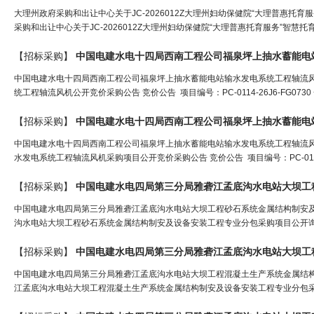
大理州政府采购和出让中心关于JC-2026012Z大理州妇幼保健院“大理普惠
采购和出让中心关于JC-2026012Z大理州妇幼保健院“大理普惠托育服务”智慧
【招标采购】
中国
电
建水
电
十四局西南工程公司福泉坪上抽水蓄能
电
中国电建水电十四局西南工程公司福泉坪上抽水蓄能电站输水发电系统工程轴流
统工程轴流风机公开竞价采购公告 竞价公告 项目编号：PC-0114-26J6-FG0730
【招标采购】
中国
电
建水
电
十四局西南工程公司福泉坪上抽水蓄能
电
中国电建水电十四局西南工程公司福泉坪上抽水蓄能电站输水发电系统工程轴流
水发电系统工程轴流风机采购项目公开竞价采购公告 竞价公告 项目编号：PC-0114-26J
【招标采购】
中国
电
建水
电
四局第三分局雅砻江孟底沟水
电
站大坝工程
中国电建水电四局第三分局雅砻江孟底沟水电站大坝工程砂石系统金属结构制安
沟水电站大坝工程砂石系统金属结构制安及设备安装工程专业分包采购项目公开询比
【招标采购】
中国
电
建水
电
四局第三分局雅砻江孟底沟水
电
站大坝工程混
中国电建水电四局第三分局雅砻江孟底沟水电站大坝工程混凝土生产系统金属结
江孟底沟水电站大坝工程混凝土生产系统金属结构制安及设备安装工程专业分包采购