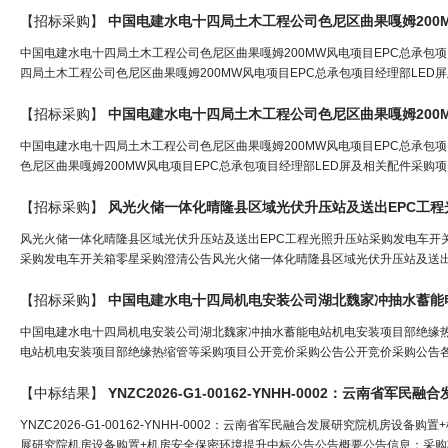
【招标采购】
中国
电
建水
电
十四局土木工程公司色尼区曲果嘎姆200
中国电建水电十四局土木工程公司色尼区曲果嘎姆200MW风电项目EPC总承包
四局土木工程公司色尼区曲果嘎姆200MW风电项目EPC总承包项目经理部LED
【招标采购】
中国
电
建水
电
十四局土木工程公司色尼区曲果嘎姆200
中国电建水电十四局土木工程公司色尼区曲果嘎姆200MW风电项目EPC总承包
色尼区曲果嘎姆200MW风电项目EPC总承包项目经理部LED屏及相关配件采购项目公开竞
【招标采购】
风光火储一体化晴隆县区域光伏升压站及送出EPC工程
风光火储一体化晴隆县区域光伏升压站及送出EPC工程光照升压站采购发电车开
采购发电车开关箱零星采购澄清公告风光火储一体化晴隆县区域光伏升压站及送出E
【招标采购】
中国
电
建水
电
十四局机
电
安装公司湖北魏家冲抽水蓄能
中国电建水电十四局机电安装公司湖北魏家冲抽水蓄能电站机电安装项目部绝缘
电站机电安装项目部绝缘热缩管等采购项目公开竞价采购公告公开竞价采购公告各
【中标结果】
YNZC2026-G1-00162-YNHH-0002：云南省军民融合发展研究院机房设备购置
展研究院机房设备购置+机房安全保密环境提升中标公告公告概要公告信息：采购项