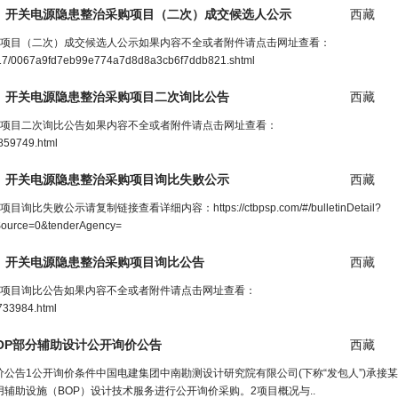
、
开关
电
源隐患整治采购项目（二次）成交候选人公示
西藏
采购项目（二次）成交候选人公示如果内容不全或者附件请点击网址查看：
12/17/0067a9fd7eb99e774a7d8d8a3cb6f7ddb821.shtml
、
开关
电
源隐患整治采购项目二次询比公告
西藏
采购项目二次询比公告如果内容不全或者附件请点击网址查看：
4859749.html
、
开关
电
源隐患整治采购项目询比失败公示
西藏
示请复制链接查看详细内容：https://ctbpsp.com/#/bulletinDetail?
ource=0&tenderAgency=
、
开关
电
源隐患整治采购项目询比公告
西藏
采购项目询比公告如果内容不全或者附件请点击网址查看：
4733984.html
OP部分辅助设计公
开
询价公告
西藏
公告1公开询价条件中国电建集团中南勘测设计研究院有限公司(下称“发包人”)承接
辅助设施（BOP）设计技术服务进行公开询价采购。2项目概况与..