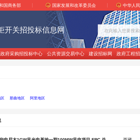
和国商务部
国家发展和改革委员会
中华人
柜开关招投标信息网
政府采购招投标中心
公共资源交易中心
建设招标网
政府工程招
地区
那曲地区
阿里地区
息
华
电
尼木1GW风光
电
基地一期100MW风
电
项目 EPC 总承包项目40.5kV SF6 气体绝缘
西藏