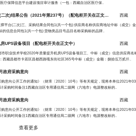
医疗保障信息平台建设项目审计服务（一包：西藏自治区医疗保..
次)结果公告（2021年第237号）（
配电柜开关
在正文中）
西藏
体化支撑平台(二次)三、采购结果合同包1(共一个包):供应商名称供应商地址中标（成交
主要标的信息合同包1(共一个包):货物类品目号品目名称采购标的品牌..
房UPS设备项目（
配电柜开关
在正文中）
西藏
藏昌都市职业技术学校2020年质量提升机房UPS设备项目三、中标（成交）信息供应商
商地址：西藏昌都市卡若区昌都西路嘎东街社区365号中标（成交）金额：捌拾伍万贰仟..
06月政府采购意向
西藏
向公开工作的通知》（财库〔2020〕10号）等有关规定，现将本单位2021年03月
计采购时间备注1西藏自治区专用通信局二级网（六地市）电源整改标的..
06月政府采购意向
西藏
向公开工作的通知》（财库〔2020〕10号）等有关规定，现将本单位2021年03月
计采购时间备注1西藏自治区专用通信局二级网（六地市）电源整改标的..
查看更多