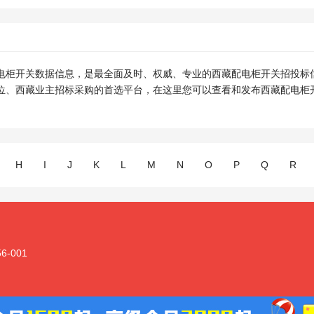
电柜开关数据信息，是最全面及时、权威、专业的西藏配电柜开关招投标
位、西藏业主招标采购的首选平台，在这里您可以查看和发布西藏配电柜
H
I
J
K
L
M
N
O
P
Q
R
-001
备11011102001128 版权所有：北京建住科技有限公司