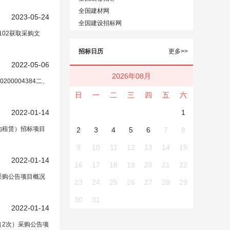
全国建材网
2023-05-24
全国建设招标网
02获取采购文
招标日历
更多>>
2022-05-06
2026年08月
210200004384二、
日
一
二
三
四
五
六
2022-01-14
开
招标公告
1
地租赁）招标项目
2
3
4
5
6
7
8
9
10
11
12
13
14
15
2022-01-14
配电柜开关
在正文中）
16
17
18
19
20
21
22
采购公告项目概况
23
24
25
26
27
28
29
30
31
2022-01-14
配电柜开关
在正文
（2次）采购公告项