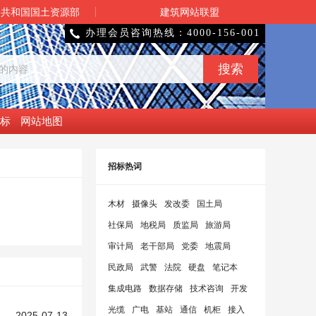
民共和国国土资源部
建筑网站联盟
办理会员咨询热线：4000-156-001

标
网站地图
招标热词
木材
摄像头
发改委
国土局
社保局
地税局
质监局
旅游局
审计局
老干部局
党委
地震局
民政局
武警
法院
硬盘
笔记本
集成电路
数据存储
技术咨询
开发
光缆
广电
基站
通信
机柜
接入
2025-07-13
开关
柜
全绝缘管母及
配电柜
采购项目入围公示