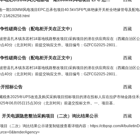
期100MW风电项目EPC总承包项目40.5kVSF6气体绝缘开关柜全绝缘管母及配
-13/626258.html
竞争性磋商公告（
配电柜开关
在正文中）
西藏
(波密县扎木镇东若村1#基地线路整改项目)采购项目的潜在供应商应在（西藏自治区
7月18日9点40分（北京时间）前提交响应文件。项目编号：GZFCG2025-2801..
竞争性磋商公告（
配电柜开关
在正文中）
西藏
(波密县扎木镇东若村1#基地线路整改项目)采购项目的潜在供应商应在（西藏自治区
7月18日9点40分（北京时间）前提交响应文件。项目编号：GZFCG2025-2801..
公
开
招标公告
西藏
西藏税务2025年UPS改造及购买采购项目招标项目的潜在投标人应在拉萨市纳金路佳禾
5年06月05日15点30分（北京时间）前递交投标文件。一、项目基..
、
开关
电
源隐患整治采购项目（二次）询比结果公示
西藏
询比结果公示请复制链接查看详细内容：https://ctbpsp.com/#/bulletinDet
urce=0&tenderAgency=