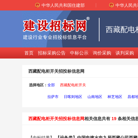
中华人民共和国住建部
中华人民共
西藏配电
首页
招标采购公告
中标公示
询价采购
谈判采购
西藏配电柜开关招投标信息网
选择地区：
全部
西藏配电柜开关
拉萨市
日喀则地区
山南地区
林芝地区
昌都
西藏配电柜开关招投标信息网
相关信息共有
19
条相关信
【中标结果】
【设备类】中国
电
建水
电
九局西藏公司西藏