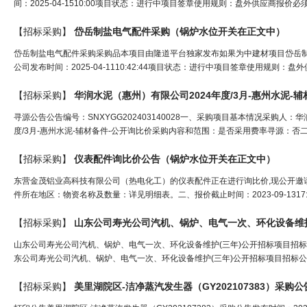
间：2025-04-1510:00项目状态：进行中项目签章使用规则：盘外供应商报价
【招标采购】
岱岳制盐电气配件采购（
锅炉水位开关
在正文中）
岱岳制盐电气配件采购采购品本项目由隆道平台独家发布如果为中建材项目岱岳制盐电
公司发布时间：2025-04-1110:42:44项目状态：进行中项目签章使用规则
【招标采购】
华润
水
泥（惠州）有限公司2024年度/3月-惠州
水
泥-辅
寻源公告公告编号：SNXYGG202403140028一、采购项目基本情况采购人：华润
度/3月-惠州水泥-辅材备件-公开询比价采购内容和范围：是否采用费率寻源：否二、
【招标采购】
仪表配件询比价公告（
锅炉水位开关
在正文中）
东营金茂铝业高科技有限公司（热电化工）的仪表配件正在进行询比价,现公开邀请合
件所在地区：物资名称及数量：详见明细表。二、报价截止时间：2023-09-1317:2
【招标采购】
山东公司寿光公司汽机、
锅炉
、电气一次、环化设备维护
山东公司寿光公司汽机、锅炉、电气一次、环化设备维护(三年)公开招标项目招标公告发
东公司寿光公司汽机、锅炉、电气一次、环化设备维护(三年)公开招标项目招标公告
【招标采购】
美里湖院区-洁净蒸汽发生器（GY202107383）采购公