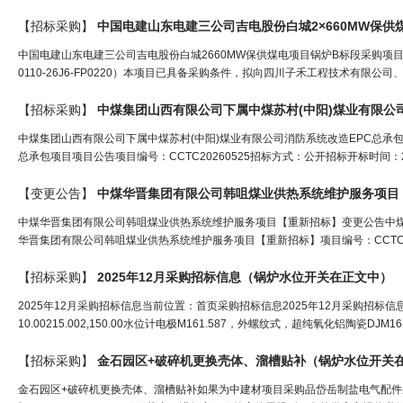
【招标采购】
中国电建山东电建三公司吉电股份白城2×660MW保供
中国电建山东电建三公司吉电股份白城2660MW保供煤电项目锅炉B标段采购项
0110-26J6-FP0220）本项目已具备采购条件，拟向四川子禾工程技术有限
【招标采购】
中煤集团山西有限公司下属中煤苏村(中阳)煤业有限公
中煤集团山西有限公司下属中煤苏村(中阳)煤业有限公司消防系统改造EPC总承
总承包项目项目公告项目编号：CCTC20260525招标方式：公开招标开标时间：20
【变更公告】
中煤华晋集团有限公司韩咀煤业供热系统维护服务项目
中煤华晋集团有限公司韩咀煤业供热系统维护服务项目【重新招标】变更公告中
华晋集团有限公司韩咀煤业供热系统维护服务项目【重新招标】项目编号：CCTC312
【招标采购】
2025年12月采购招标信息（
锅炉水位开关
在正文中）
2025年12月采购招标信息当前位置：首页采购招标信息2025年12月采购招标信息发布时间
10.00215.002,150.00水位计电极M161.587，外螺纹式，超纯氧化铝陶瓷DJM1615-87
【招标采购】
金石园区+破碎机更换壳体、溜槽贴补（
锅炉水位开关
金石园区+破碎机更换壳体、溜槽贴补如果为中建材项目采购品岱岳制盐电气配件采购-