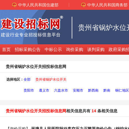
中华人民共和国住建部
中华人民共和国商务部
贵州省锅炉水位
首页
招标采购公告
中标公示
询价采购
谈判采购
政府采购
贵州省锅炉水位开关招投标信息网
选择地区：
全部
贵州省锅炉水位开关
贵阳市
遵义市
六盘水市
安顺市
黔西南
黔南
铜仁地区
贵州省锅炉水位开关招投标信息网
相关信息共有
14
条相关信息
【询价采购】
平塘县人民医院脉动真空压力灭菌器询价公告（
锅炉水