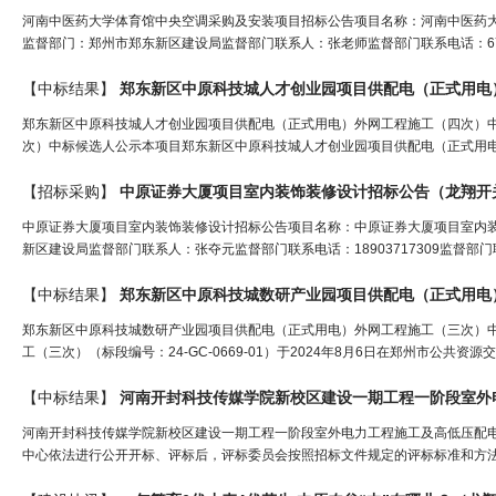
河南中医药大学体育馆中央空调采购及安装项目招标公告项目名称：河南中医药大学
监督部门：郑州市郑东新区建设局监督部门联系人：张老师监督部门联系电话：671
【中标结果】
郑东新区中原科技城人才创业园项目供配电（正式用电
郑东新区中原科技城人才创业园项目供配电（正式用电）外网工程施工（四次）
次）中标候选人公示本项目郑东新区中原科技城人才创业园项目供配电（正式用电）外网
【招标采购】
中原证券大厦项目室内装饰装修设计招标公告（
龙翔开
中原证券大厦项目室内装饰装修设计招标公告项目名称：中原证券大厦项目室内装饰
新区建设局监督部门联系人：张夺元监督部门联系电话：18903717309监督部
【中标结果】
郑东新区中原科技城数研产业园项目供配电（正式用电
郑东新区中原科技城数研产业园项目供配电（正式用电）外网工程施工（三次）
工（三次）（标段编号：24-GC-0669-01）于2024年8月6日在郑州市公共
【中标结果】
河南
开
封科技传媒学院新校区建设一期工程一阶段室外电力工程施工及高低压
河南开封科技传媒学院新校区建设一期工程一阶段室外电力工程施工及高低压配电设备采购
中心依法进行公开开标、评标后，评标委员会按照招标文件规定的评标标准和方法