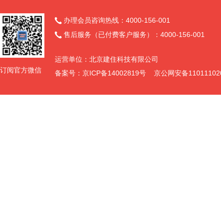
办理会员咨询热线：4000-156-001

售后服务（已付费客户服务）：4000-156-001

运营单位：北京建住科技有限公司
订阅官方微信
备案号：京ICP备14002819号 京公网安备11011