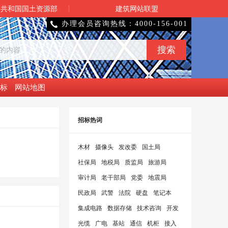
民共和国国土资源部
建筑网站联盟
办理会员咨询热线：4000-156-001

标
网站地图
招标热词
木材
摄像头
发改委
国土局
社保局
地税局
质监局
旅游局
审计局
老干部局
党委
地震局
民政局
武警
法院
硬盘
笔记本
集成电路
数据存储
技术咨询
开发
光缆
广电
基站
通信
机柜
接入