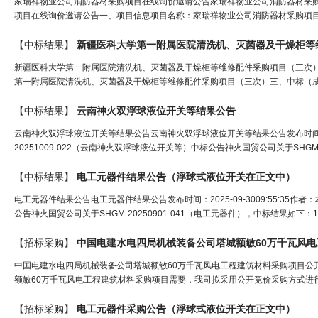
家瑞祥物业公司消防器材采购项目在线询价邀请公告家瑞祥物业公司消防器材采购项
项目在线询价邀请公告一、项目信息项目名称：家瑞祥物业公司消防器材采购项目编号：XJ
【中标结果】
新疆医科大学第一附属医院清洗机、灭菌器及干燥柜等维修配件采购项目（三次）中标(成
第一附属医院清洗机、灭菌器及干燥柜等维修配件采购项目（三次）三、中标（成交
【中标结果】
云南神火双
浮球
液位
开关
等结果公告
云南神火双浮球液位开关等结果公告云南神火双浮球液位开关等结果公告发布时间：202
20251009-022（云南神火双浮球液位开关等）中标公告神火国贸公司关于SHGM-
【中标结果】
电工元器件结果公告（
浮球式液位开关
在正文中）
电工元器件结果公告电工元器件结果公告发布时间：2025-09-3009:55:35作者
公告神火国贸公司关于SHGM-20250901-041（电工元器件），中标结果如
【招标采购】
中国电建水电四局机械装备公司塔城额敏60万千瓦风
中国电建水电四局机械装备公司塔城额敏60万千瓦风电工程建筑材料采购项目公开竞价公
额敏60万千瓦风电工程建筑材料采购项目需要，我司拟采用公开竞价采购方式进行下
【招标采购】
电工元器件采购公告（
浮球式液位开关
在正文中）