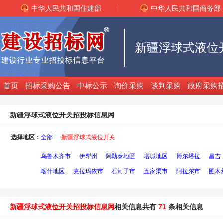
中华人民共和国住建部
中华人民共和国商务部
新疆浮球式液位
首页
招标采购公告
中标公示
询价采购
谈判采购
政府采购
新疆浮球式液位开关招投标信息网
选择地区：
全部
新疆浮球式液位开关
乌鲁木齐市
伊犁州
阿勒泰地区
塔城地区
博尔塔拉
昌吉
喀什地区
克拉玛依市
石河子市
五家渠市
阿拉尔市
图木
新疆浮球式液位开关招投标信息网
相关信息共有
71
条相关信息