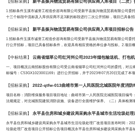
【招标采购】
新平县振兴物流贸易有限公司供应商入库项目（二次）
1.招标条件玉溪市诚誉工程造价咨询有限公司受新平县振兴物流贸易有限公司委托，就
十三个标段中流标及入库供应商不足3家的标段进行二次公开招标，项目已具备招标
【招标采购】
新平县振兴物流贸易有限公司供应商入库项目招标公告
1.招标条件玉溪市诚誉工程造价咨询有限公司受新平县振兴物流贸易有限公司委托，就
行公开招标，项目已具备招标条件，欢迎具有相应资格的单位参与投标。2.项目概况
【中标结果】
一、项目概况云南招标股份有限公司受云南省烟草公司红河州公司的委托，对云南
标编号：C53GX1023001169）进行公开招标，并于2023年07月20日完
【招标采购】
2022-qtfw-013曲靖市第一人民医院北城医院年度
项目名称：消防维保服务项目项目地址：曲靖市第一人民医院北城医院项目编号：20
法规规定，对北城医院建筑消防设施、设备进行全面维护保养。（二）具体检测项目
【招标采购】
永平县住房和城乡建设局采购永平县城市生活垃圾处理
永平县住房和城乡建设局采购永平县城市生活垃圾处理厂改造项目发布时间：2021-
垃圾处理厂改造项目公开招标公告项目概况永平县住房和城乡建设局采购永平县城