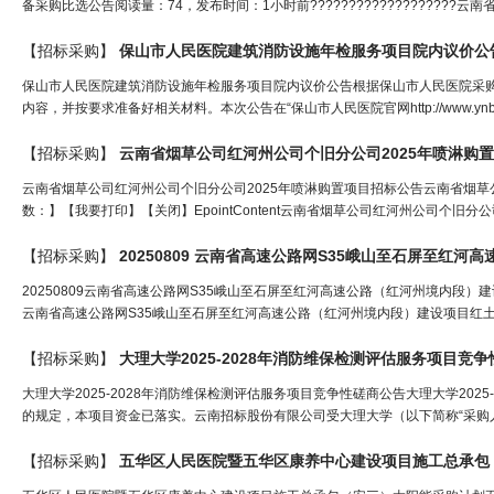
备采购比选公告阅读量：74，发布时间：1小时前??????????????????
【招标采购】
保山市人民医院建筑消防设施年检服务项目院内议价公
保山市人民医院建筑消防设施年检服务项目院内议价公告根据保山市人民医院采
内容，并按要求准备好相关材料。本次公告在“保山市人民医院官网http://www.ynb
【招标采购】
云南省烟草公司红河州公司个旧分公司2025年喷淋购
云南省烟草公司红河州公司个旧分公司2025年喷淋购置项目招标公告云南省烟草公司
数：】【我要打印】【关闭】EpointContent云南省烟草公司红河州公司个旧分公
【招标采购】
20250809云南省高速公路网S35峨山至石屏至红河高速公路（红河州境内
云南省高速公路网S35峨山至石屏至红河高速公路（红河州境内段）建设项目红土
【招标采购】
大理大学2025-2028年消防维保检测评估服务项目竞
大理大学2025-2028年消防维保检测评估服务项目竞争性磋商公告大理大学202
的规定，本项目资金已落实。云南招标股份有限公司受大理大学（以下简称“采购人”）
【招标采购】
五华区人民医院暨五华区康养中心建设项目施工总承包