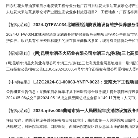
田东红花大果油茶项目水电安装工程专业分包广西田东红花大果油茶展示仑圩产
东红花大果油茶展示仑圩产业园生态农业乡村旅游项目2、工程地点：广西省祥周镇
【招标采购】
2024-QTFW-034北城医院消防设施设备维护保养服
2024-QTFW-034北城医院消防设施设备维护保养服务采购项目报名公告曲
护保养。欢迎具有相应资质和能力的潜在供应商报名参加，现将有关情况公告如下：
【招标采购】
(网)昆明华润圣火药业有限公司华润三九(弥勒)三七
(网)昆明华润圣火药业有限公司华润三九(弥勒)三七高质量发展基地项目一期消
工程招标公告招标公告LZBGG2024100054号华润守正招标有限公司受招标人委
【中标结果】
公告概要公告信息：采购项目名称华坪县中医医院综合服务能力提升项目医疗设备采
2024-05-06成交日期2024-05-16成交供应商总成交金额￥149.11万元（
【招标采购】
2024-qtfw-005曲靖市第一人民医院年度消防设施
项目名称：消防设施设备维保服务项目项目地址：曲靖市第一人民医院项目编号：20
法规规定，对医院院本部、口腔医院、西城医院老院区以及惠滇山庄的建筑消防设施