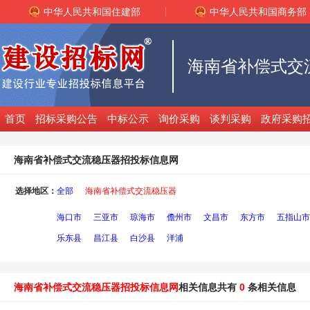
中华人民共和国住建部
中华人民共和国商务部
首页
招标采购公告
中标公示
询价采购
谈判采购
政府采购
海南省补偿式交流稳压器招投标信息网
选择地区：
全部
海南省补偿式交流稳压器
海口市
三亚市
琼海市
儋州市
文昌市
东方市
五指山市
乐东县
昌江县
白沙县
洋浦
海南省补偿式交流稳压器招投标信息网
相关信息共有
0
条相关信息