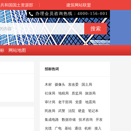
民共和国国土资源部
建筑网站联盟
办理会员咨询热线：4000-156-001

标
网站地图
招标热词
木材
摄像头
发改委
国土局
社保局
地税局
质监局
旅游局
审计局
老干部局
党委
地震局
民政局
武警
法院
硬盘
笔记本
集成电路
数据存储
技术咨询
开发
光缆
广电
基站
通信
机柜
接入