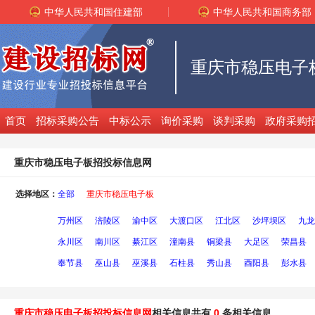
中华人民共和国住建部
中华人民共和国商务部
重庆市稳压电子
首页
招标采购公告
中标公示
询价采购
谈判采购
政府采购
重庆市稳压电子板招投标信息网
选择地区：
全部
重庆市稳压电子板
万州区
涪陵区
渝中区
大渡口区
江北区
沙坪坝区
九龙
永川区
南川区
綦江区
潼南县
铜梁县
大足区
荣昌县
奉节县
巫山县
巫溪县
石柱县
秀山县
酉阳县
彭水县
重庆市稳压电子板招投标信息网
相关信息共有
0
条相关信息