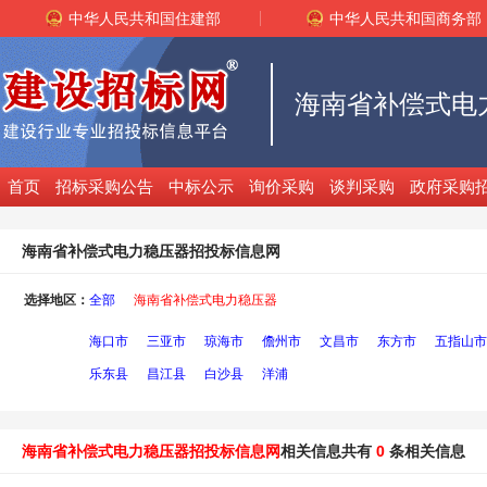
中华人民共和国住建部
中华人民共和国商务部
首页
招标采购公告
中标公示
询价采购
谈判采购
政府采购
海南省补偿式电力稳压器招投标信息网
选择地区：
全部
海南省补偿式电力稳压器
海口市
三亚市
琼海市
儋州市
文昌市
东方市
五指山市
乐东县
昌江县
白沙县
洋浦
海南省补偿式电力稳压器招投标信息网
相关信息共有
0
条相关信息