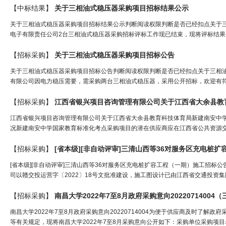
【中标结果】
关于
三相
油式
稳压
器采购项目招标结果公示
关于三相油式稳压器采购项目招标结果公示判断阅读权限判断是否已经扣点关于三
电子有限责任公司2台三相油式稳压器采购招标评标工作现已结束，现将评标结果公示如下，公示
【招标采购】
关于
三相
油式
稳压
器采购项目招标公告
关于三相油式稳压器采购项目招标公告判断阅读权限判断是否已经扣点关于三相油
有限公司因电力稳压需要，需采购两台三相油式稳压器，采用公开招标，欢迎有符
【招标采购】
江西省银兴项目咨询管理有限公司关于江西省大余县教育科技体育局新建南安中学国家
况新建南安中学国家教育标准化考点采购项目的潜在供应商应在江西省公共资源交易网（网址http
【招标采购】
[省本级][非自动评审]
三
清山西等36对服务区充电桩扩
[省本级][非自动评审]三清山西等36对服务区充电桩扩容工程（一期）施工招标公告[
司以赣交投运营字〔2022〕18号文批准建设，施工图设计已由江西省交通投资集团
【招标采购】
南昌大学2022年7至8月政府采购意向20220714004（
南昌大学2022年7至8月政府采购意向20220714004为便于供应商及时了解
等有关规定，现将南昌大学2022年7至8月采购意向公开如下：采购单位采购项