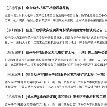
【招标采购】
全自动大功率
三相
稳压
器采购
主要内容1.采购人名称：某单位2.项目名称及编号项目名称：数字化维修加工中心能力提
方式：公开询价5.项目公告发布媒体：中国政府采购网、全军武器装备采购信息网6
【谈判采购】
信息工程学院实验实训耗材采购项目竞争性谈判公告（
经学院信息工程学院申请和学院分管领导批准，拟采取竞争性谈判方式采购学院
标。一、采购人名称：江西工业工程职业技术学院；地址：萍乡经济技术开发区玉湖
【招标采购】
德兴等6对服务区充电桩扩容工程（一期）施工招标公
1.招标条件本次招标项目德兴等6对服务区充电桩扩容工程（一期）项目（以下简
设，施工图设计已由江西省交通投资集团有限责任公司以赣交投运营字[2022]1
【招标采购】
[非自动评审]德兴等6对服务区充电桩扩容工程（一期
德兴等6对服务区充电桩扩容工程（一期）施工招标公告1.招标条件本次招标项
团有限责任公司以赣交投运营字〔2022〕6号文批准建设，施工图设计已由江西省交通
【招标采购】
[省本级][非自动评审]德兴等6对服务区充电桩扩容工
德兴等6对服务区充电桩扩容工程（一期）施工招标公告1.招标条件本次招标项