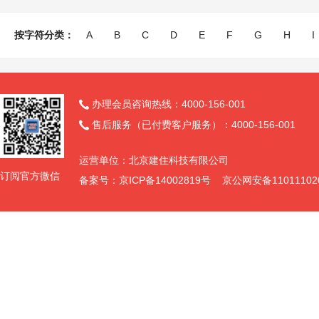
按字符分类：
A
B
C
D
E
F
G
H
I
办理会员咨询热线：4000-156-001

售后服务（已付费客户服务）：4000-156-001

运营单位：北京建住科技有限公司
订阅官方微信
备案号：京ICP备14002819号 京公网安备11011