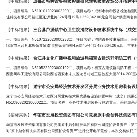
【中标结果】
成都市特种设备检验检测研究院实验室改造公开招标中
一、项目编号：N5101012023002299二、项目名称：成都市特种设备检
佳科技有限公司锦江区汇源北路324号附19号1,359,342.00元合同包2:供应
【中标结果】
三
台县芦溪镇中心卫生院消防设备喷淋系统中标（成交
一、项目编号：N5107222023000233二、项目名称：消防设备喷淋系统
绵阳市三台县北坝镇琴泉路“贵熙帝景”8幢4底层45号门1,483,664.26元四、主
【中标结果】
一、项目编号：N5105222023000192二、项目名称：福宝古建筑群消防
西秦川科工建设有限公司陕西省西安市未央区龙首村老三届首座大厦2014-200室4,5
【中标结果】
遂宁市公安局经济技术开发区分局业务技术用房装备设
遂宁市公安局经济技术开发区分局业务技术用房装备设施购置中标（成交）结果公告发布
N5109082023000022二、项目名称：业务技术用房装备设施购置三、采购
【招标采购】
华蓥市发展投资集团有限公司竞卖原中鼎创科技集团有
华蓥市发展投资集团有限公司竞卖原中鼎创科技集团有限公司流拍设备资产（第
对“原中鼎创科技集团有限公司流拍设备资产”进行公开电子竞价，本次交易依托广