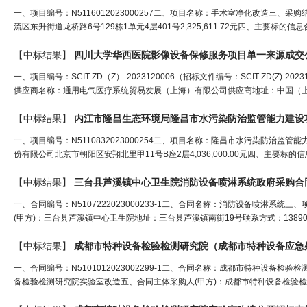
一、项目编号：N5116012023000257二、项目名称：手术室净化改造三
流区东升街道龙桥路6号129栋1单元4层401号2,325,611.72元四、主要标的
【中标结果】
四川大学华西医院影像设备保修服务项目单一来源成交
一、项目编号：SCIT-ZD（Z）-2023120006（招标文件编号：SCIT-ZD(
供应商名称：通用电气医疗系统贸易发展（上海）有限公司供应商地址：中国（上海）自
【中标结果】
内江市隆昌生态环境局隆昌市水污染防治监管能力建设
一、项目编号：N5110832023000254二、项目名称：隆昌市水污染防治
份有限公司北京市朝阳区安翔北里甲11号B座2层4,036,000.00元四、主要标的
【中标结果】
三
台县芦溪镇中心卫生院消防设备喷淋系统政府采购合
一、合同编号：N5107222023000233-1二、合同名称：消防设备喷淋系统三
(甲方)：三台县芦溪镇中心卫生院地址：三台县芦溪镇南街19号联系方式：13890
【中标结果】
一、合同编号：N5101012023002299-1二、合同名称：成都市特种设备检验
备检验检测研究院实验室改造五、合同主体采购人(甲方)：成都市特种设备检验检