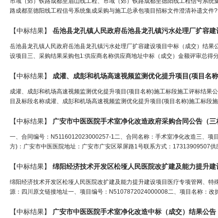
市域（郊）铁路成都至眉山线工程、市域（郊）铁路成都至德阳线工程信号系统
路成都至德阳线工程信号系统集成采购与施工总承包项目招标文件澄清补遗文件??招标文件编
【中标结果】
岳池县龙孔镇人民政府岳池县龙孔镇污水处理厂扩容建
岳池县龙孔镇人民政府岳池县龙孔镇污水处理厂扩容建设项目中标（成交）结果公告一
设项目三、采购结果采购包1:供应商名称供应商地址中标（成交）金额评审总得分
【中标结果】
成灌、成彭和机场高速视频监测优化提升项目(项目名称
成灌、成彭和机场高速视频监测优化提升项目(项目名称)施工标段施工评标结果
目及标段名称成灌、成彭和机场高速视频监测优化提升项目(项目名称)施工标段施
【中标结果】
广安市中医医院手术室净化改造政府采购合同公告（
三
一、合同编号：N5116012023000257-1二、合同名称：手术室净化改造三、项
方)：广安市中医医院地址：广安市广安区翠屏路1号联系方式：17313909507供
【中标结果】
绵阳经济技术开发区松垭人民医院改扩建及能力提升建设项目医疗专项管网、特殊科室净
源：四川原文链接地址一、项目编号：N5107872024000008二、项目名称
【中标结果】
广安市中医医院手术室净化改造中标（成交）结果公告