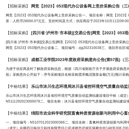
【招标采购】
网竞【2023】053现代办公设备网上竞价采购公告（
三
网竞【2023】053现代办公设备网上竞价采购公告一、项目名称：网竞【2023】0
算：人民币28000.0?元五、竞价时间及方式：供应商应于2023年10月11日09
【招标采购】
[四川省·泸州市·市本级][交易公告]网竞【2023】0
[四川省·泸州市·市本级][交易公告]网竞【2023】053现代办公设备网上竞价采购
网竞【2023】053现代办公设备二、项目编号：zjg202310038三、项目所在
【招标采购】
成都工业学院2023年度政府采购意向公告(第57批)（
三
为便于供应商及时了解政府采购信息，根据《四川省财政厅关于开展政府采购意向公开
批）采购意向公开如下：序号采购项目名称采购需求概况预算金额(万元)预计采购
【中标结果】
乐山市沐川生态环境局沐川县省控环境空气质量自动监
乐山市沐川生态环境局沐川县省控环境空气质量自动监测站建设项目中标（成交）结果公
N5111292023000079二、项目名称：沐川县省控环境空气质量自动监测站建
【中标结果】
一、项目编号：N5107012023000366二、项目名称：畜禽种质资源创新
（成交）金额四川振信立科技有限责任公司成都市武侯区簇桥中街148号308,200