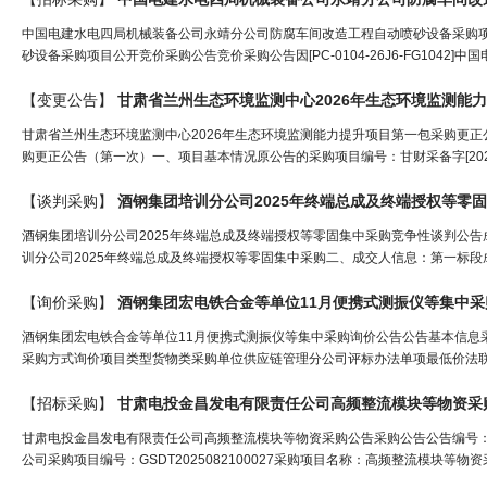
中国电建水电四局机械装备公司永靖分公司防腐车间改造工程自动喷砂设备采购
砂设备采购项目公开竞价采购公告竞价采购公告因[PC-0104-26J6-FG1042]
【变更公告】
甘肃省兰州生态环境监测中心2026年生态环境监测能力提升项目第一包采购更正
购更正公告（第一次）一、项目基本情况原公告的采购项目编号：甘财采备字[2026
【谈判采购】
酒钢集团培训分公司2025年终端总成及终端授权等零
酒钢集团培训分公司2025年终端总成及终端授权等零固集中采购竞争性谈判公告成交公示一
训分公司2025年终端总成及终端授权等零固集中采购二、成交人信息：第一标段成交
【询价采购】
酒钢集团宏电铁合金等单位11月便携式测振仪等集中
酒钢集团宏电铁合金等单位11月便携式测振仪等集中采购询价公告公告基本信息
采购方式询价项目类型货物类采购单位供应链管理分公司评标办法单项最低价法联系人孙
【招标采购】
甘肃电投金昌发电有限责任公司高频整流模块等物资采
甘肃电投金昌发电有限责任公司高频整流模块等物资采购公告采购公告公告编号：GSD
公司采购项目编号：GSDT2025082100027采购项目名称：高频整流模块等