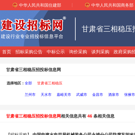
中华人民共和国住建部
中华人民共和国商务部
甘肃省三相稳压
首页
招标采购公告
中标公示
询价采购
谈判采购
政府采购
甘肃省三相稳压招投标信息网
选择地区：
全部
甘肃省三相稳压
兰州市
天水市
嘉峪关市
武威市
金昌市
酒泉市
张掖市
甘肃省三相稳压招投标信息网
相关信息共有
46
条相关信息
【招标采购】