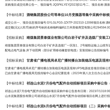
采购项目成交结果公告一、项目编号:JQSFKLYEY[2023]011号二、项目名称
【中标结果】
酒钢集团股份公司等单位10月变频器等集中采购中标候
成交公示一、项目信息项目编号:GYLGLFGS-JZXTP-202310-12098
成交额(元)(人民币)标的序号标的名称物料编码1兰州美银商贸有限公司294594.0018功率
【招标采购】
靖煤集团景泰煤业有限公司白岩子矿井及选煤厂安装工
靖煤集团景泰煤业有限公司白岩子矿井及选煤厂一区段1、2号辅助运输上山绞车
配电点电气设备;井下动照网（部分矿用移动橡套软电缆）安装招标公告招标编号：GGF-J
【招标采购】
甘肃省广播电视局卓尼广播转播台加装
稳压
电源及现有
甘肃省广播电视局卓尼广播转播台加装稳压电源及现有UPS电源改造项目招标公
已由甘肃省广播电视局无线传输中心会议纪要批准（2023年第八次主任办公会议
【中标结果】
祁连山水泥7月份电气配件自动招标项目采购中标公告
祁连山水泥7月份电气配件自动招标项目采购中标公告发布日期：2023/7/1318:0
山水泥集团股份有限公司就祁连山水泥7月份电气配件自动招标项目在网上进行招
【中标结果】
祁连山水泥6月份电气配件自动招标项目（二）采购中