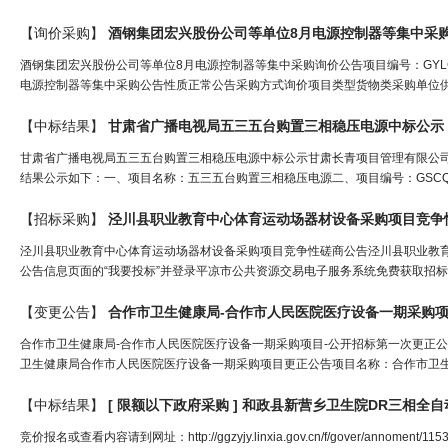
【询价采购】
酒钢集团宏兴股份公司等单位8月电源控制器等集中采
酒钢集团宏兴股份公司等单位8月电源控制器等集中采购询价公告项目编号：GYLGLF
电源控制器等集中采购公告性质正常公告采购方式询价项目类型货物类采购单位供
【中标结果】
甘肃省广播电视局五三五台购置
三相
稳压
电源中标公示
甘肃省广播电视局五三五台购置三相稳压电源中标公示甘肃长青项目管理有限公
结果公示如下：一、项目名称：五三五台购置三相稳压电源二、项目编号：GSCQ-202
【招标采购】
泾川县职业教育中心体育运动场器材设备采购项目竞争
泾川县职业教育中心体育运动场器材设备采购项目竞争性磋商公告泾川县职业教育中心采
公告信息页面的“我要投标”并登录平凉市公共资源交易电子服务系统免费获取招标文件。获取
【变更公告】
合作市卫生健康局-合作市人民医院医疗设备一期采购项
合作市卫生健康局-合作市人民医院医疗设备一期采购项目-公开招标第一次更正公告发
卫生健康局合作市人民医院医疗设备一期采购项目更正公告项目名称：合作市卫生
【中标结果】
[ 限额以下政府采购 ] 和政县新营乡卫生院DR
三相
全自
竞价报名或查看内容请到网址：http://ggzyjy.linxia.gov.cn/f/gover/annoment/1153