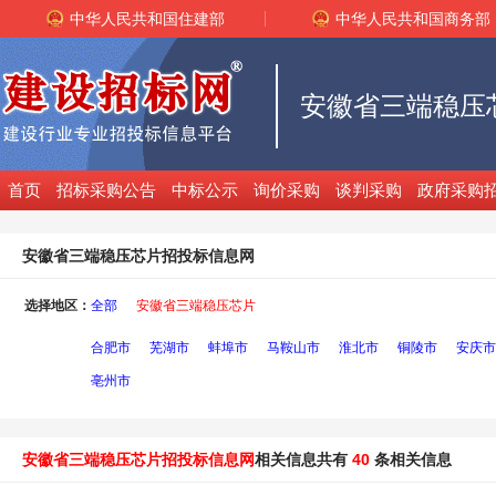
中华人民共和国住建部
中华人民共和国商务部
安徽省三端稳压
首页
招标采购公告
中标公示
询价采购
谈判采购
政府采购
安徽省三端稳压芯片招投标信息网
选择地区：
全部
安徽省三端稳压芯片
合肥市
芜湖市
蚌埠市
马鞍山市
淮北市
铜陵市
安庆市
亳州市
安徽省三端稳压芯片招投标信息网
相关信息共有
40
条相关信息