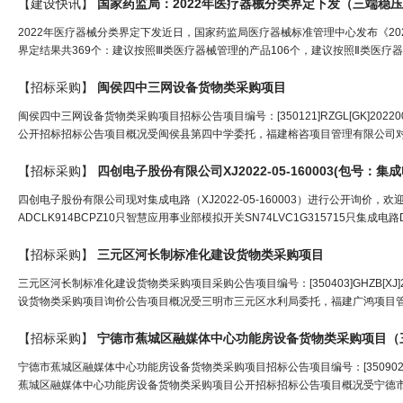
【建设快讯】
国家药监局：2022年医疗器械分类界定下发（
三端稳压
2022年医疗器械分类界定下发近日，国家药监局医疗器械标准管理中心发布《202
界定结果共369个：建议按照Ⅲ类医疗器械管理的产品106个，建议按照Ⅱ类医疗器
【招标采购】
闽侯四中
三
网设备货物类采购项目
闽侯四中三网设备货物类采购项目招标公告项目编号：[350121]RZGL[GK]202
公开招标招标公告项目概况受闽侯县第四中学委托，福建榕咨项目管理有限公司对[35012
【招标采购】
四创电子股份有限公司XJ2022-05-160003(包号：
四创电子股份有限公司现对集成电路（XJ2022-05-160003）进行公开询
ADCLK914BCPZ10只智慧应用事业部模拟开关SN74LVC1G315715只集成电路DS
【招标采购】
三
元区河长制标准化建设货物类采购项目
三元区河长制标准化建设货物类采购项目采购公告项目编号：[350403]GHZB[XJ]2
设货物类采购项目询价公告项目概况受三明市三元区水利局委托，福建广鸿项目管理有限公司对
【招标采购】
宁德市蕉城区融媒体中心功能房设备货物类采购项目（
宁德市蕉城区融媒体中心功能房设备货物类采购项目招标公告项目编号：[350902]jccg
蕉城区融媒体中心功能房设备货物类采购项目公开招标招标公告项目概况受宁德市