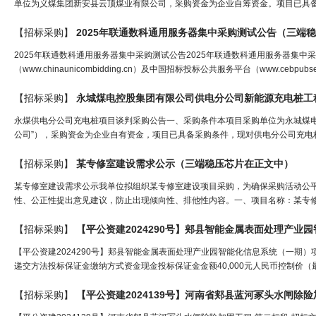
单位为义煤集团新安县云顶煤业有限公司，采购资金为企业自筹资金。项目已具备
【招标采购】
2025年联通数科通用服务器集中采购测试公告（
三端稳
2025年联通数科通用服务器集中采购测试公告2025年联通数科通用服务器集中采购
（www.chinaunicombidding.cn）及中国招标投标公共服务平台（www.ceb
【招标采购】
永城煤电控股集团有限公司供电分公司新能源充电桩工
永煤供电分公司充电桩项目谈判采购公告一、采购条件本项目采购单位为永城煤电
公司”），采购资金为企业自有资金，项目已具备采购条件，现对供电分公司充电桩
【招标采购】
某专修室建设需求公示（
三端稳压芯片
在正文中）
某专修室建设需求公示我单位拟组织某专修室建设项目采购，为确保采购活动公
性、公正性提出意见建议，防止出现倾向性、排他性内容。一、项目名称：某专修
【招标采购】
【平公资建2024290号】郏县智能金属表面处理产业园智能化信息系统（一期）
递交方法投标保证金缴纳方式资金现金投标保证金金额40,000元人民币控制价（
【招标采购】
【平公资建2024139号】河南省郏县蓝河冢头水闸除险