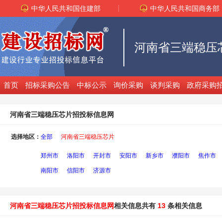
中华人民共和国住建部
中华人民共和国商务部
河南省三端稳压
首页
招标采购公告
中标公示
询价采购
谈判采购
政府采购
河南省三端稳压芯片招投标信息网
选择地区：
全部
河南省三端稳压芯片
郑州市
洛阳市
开封市
安阳市
新乡市
濮阳市
焦作市
南阳市
信阳市
济源市
河南省三端稳压芯片招投标信息网
相关信息共有
13
条相关信息