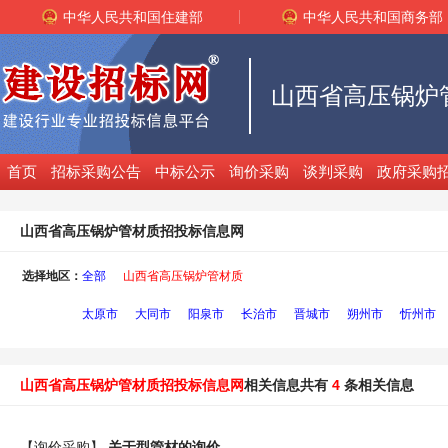
中华人民共和国住建部
中华人民共和国商务部
首页
招标采购公告
中标公示
询价采购
谈判采购
政府采购
山西省高压锅炉管材质招投标信息网
选择地区：
全部
山西省高压锅炉管材质
太原市
大同市
阳泉市
长治市
晋城市
朔州市
忻州市
山西省高压锅炉管材质招投标信息网
相关信息共有
4
条相关信息
【询价采购】
关于型
管材
的询价