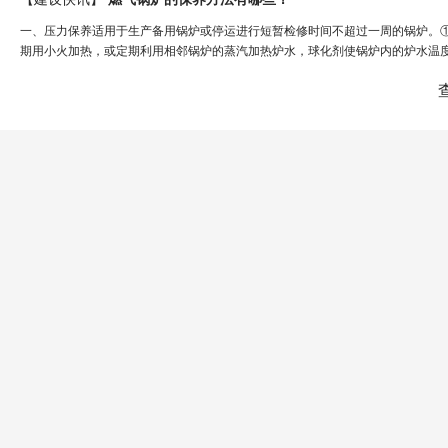
一、压力保养适用于生产备用锅炉或停运进行短暂检修时间不超过一周的锅炉。
期用小火加热，或定期利用相邻锅炉的蒸汽加热炉水，球化剂使锅炉内的炉水温度夏