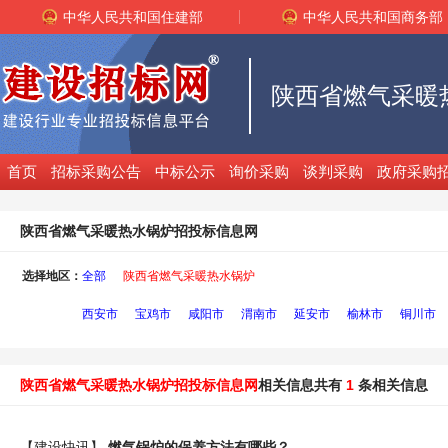
中华人民共和国住建部
中华人民共和国商务部
首页
招标采购公告
中标公示
询价采购
谈判采购
政府采购
陕西省燃气采暖热水锅炉招投标信息网
选择地区：
全部
陕西省燃气采暖热水锅炉
西安市
宝鸡市
咸阳市
渭南市
延安市
榆林市
铜川市
陕西省燃气采暖热水锅炉招投标信息网
相关信息共有
1
条相关信息
【建设快讯】
燃气
锅炉
的保养方法有哪些？