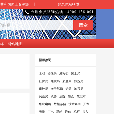
民共和国国土资源部
建筑网站联盟
办理会员咨询热线：4000-156-001

标
网站地图
招标热词
木材
摄像头
发改委
国土局
社保局
地税局
质监局
旅游局
审计局
老干部局
党委
地震局
民政局
武警
法院
硬盘
笔记本
集成电路
数据存储
技术咨询
开发
光缆
广电
基站
通信
机柜
接入