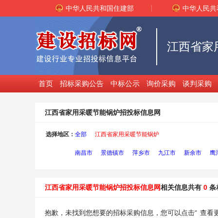
中华人民共和国住建部
中华人民共
首页
招标采购公告
中标公示
询价采购
谈判采购
江西省家用采暖节能锅炉招投标信息网
选择地区：
全部
江西省家用采暖节能锅炉
南昌市
景德镇市
萍乡市
九江市
新余市
鹰
江西省家用采暖节能锅炉招投标信息网
相关信息共有
0
条
抱歉，未找到您想要的招标采购信息，您可以点击“
查看