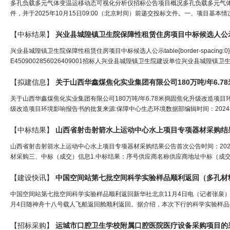
多孔负载多元气体变温运移动态可视化分析仪招标公告项目概况多孔负载多元气
件，并于2025年10月15日09:00（北京时间）前递交投标文件。一、项目基本情况项目编号：
【中标结果】
兴业县城隍镇卫生院保障性租赁住房项目中标候选人公
兴业县城隍镇卫生院保障性租赁住房项目中标候选人公示table{border-spac
E4509002856026409001招标人兴业县城隍镇卫生院建设单位兴业县城
【拟建信息】
关于山西华鑫煤焦化实业集团有限公司180万吨/年6.78米捣固焦化升级改造项目
级改造项目环境影响报告书的批复来源:保障中心生态环境数据部编辑时间：2024-11-2
【中标结果】
山西省射击射箭水上运动中心水上项目专项器材采购结
山西省射击射箭水上运动中心水上项目专项器材采购结果公告首次公告时间：2024-11-2
材采购三、中标（成交）信息1.中标结果：序号供应商名称供应商地址中标（成交
【建设快讯】
中国空间站第七批空间科学实验样品顺利返回（
多孔材
中国空间站第七批空间科学实验样品顺利返回新华社北京11月4日电（记者张泉
月4日随神舟十八号载人飞船返回舱顺利返回。据介绍，本次下行的科学实验样品共
【招标采购】
运城市口腔卫生学校附属口腔医院医疗设备采购项目的