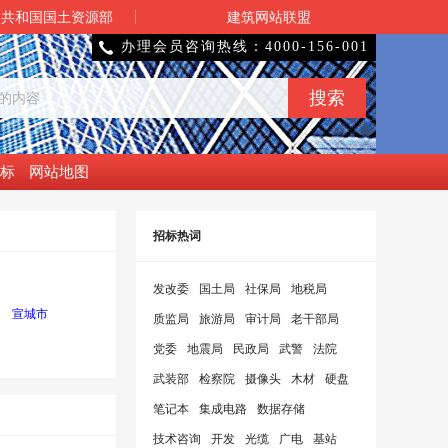
民共和国国土资源部
建筑网站联盟
办理会员咨询热线：4000-156-001

标
网站地图
招标热词
发改委
国土局
社保局
地税局
宣城市
质监局
旅游局
审计局
老干部局
党委
地震局
民政局
武警
法院
武装部
检察院
摄像头
木材
硬盘
笔记本
集成电路
数据存储
技术咨询
开发
光缆
广电
基站