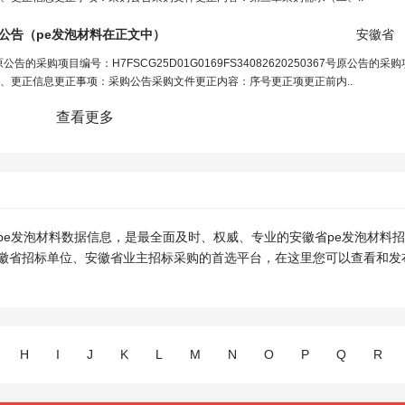
公告（
pe发泡材料
在正文中）
安徽省
购项目编号：H7FSCG25D01G0169FS34082620250367号原公告的采
日二、更正信息更正事项：采购公告采购文件更正内容：序号更正项更正前内..
查看更多
pe发泡材料数据信息，是最全面及时、权威、专业的安徽省pe发泡材料
安徽省招标单位、安徽省业主招标采购的首选平台，在这里您可以查看和发
H
I
J
K
L
M
N
O
P
Q
R