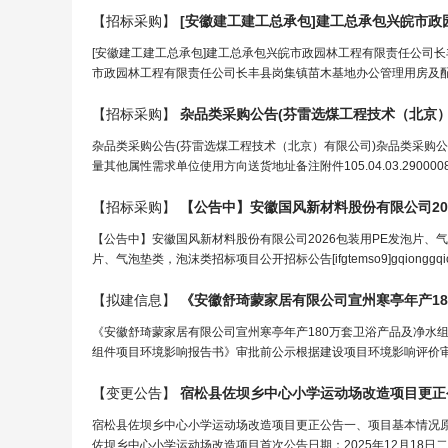
【招标采购】
[安徽建工建工总承包]建工总承包兴皖市政园林工程有限责任公司长
市政园林工程有限责任公司长丰县岗集镇苗木基地办公管理用房及配套
【招标采购】
杂品类采购公告(芬雷选煤工程技术（北京）
杂品类采购公告(芬雷选煤工程技术（北京）有限公司)杂品类采购公
量其他属性需求单位使用方向送货地址备注附件105.04.03.2900008鞋钉8m
【招标采购】
【公告中】安徽国风新
材料
股份有限公司20
【公告中】安徽国风新材料股份有限公司2026包装用PE发泡片、
片、气泡垫类，泡沫类招标项目公开招标公告[ifgtemso9]gqionggqiong1120
【拟建信息】
《安徽舒琦蒙家居有限公司宣州寒亭年产180万套卫浴产品及净水
组件项目环境影响报告书》审批前公示根据建设项目环境影响评价审
【变更公告】
宿松县佐坝乡中心小学运动场改造项目更正
宿松县佐坝乡中心小学运动场改造项目更正公告一、项目基本情况原公告的采
佐坝乡中心小学运动场改造项目首次公告日期：2025年12月18