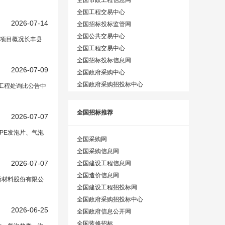
全国工程交易中心
2026-07-14
全国招标投标监管网
全国公共交易中心
告项目概况长丰县
全国工程交易中心
全国招标投标信息网
2026-07-09
全国政府采购中心
全国政府采购招投标中心
六工程处询比公告中
全国招标推荐
2026-07-07
PE发泡片、气泡
全国采购网
全国采购信息网
2026-07-07
全国建设工程信息网
全国造价信息网
新材料股份有限公
全国建设工程招投标网
全国政府采购招投标中心
2026-06-25
全国政府信息公开网
全国装修招标