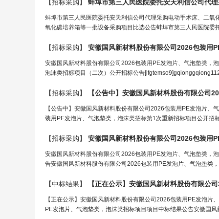
【招标采购】
蚌埠市第三人民医院委托安天利信公司代理采购电动手术床、二氧
氧化碳培养箱等一批设备采购项目比选公告蚌埠市第三人民医院委托
【招标采购】
安徽国风新
材料
股份有限公司2026包装用
P
安徽国风新材料股份有限公司2026包装用PE发泡片、气泡垫类，
泡沫类招标项目（二次）公开招标公告[ifgtemso9]gqionggqiong112052-1
【招标采购】
【公告中】安徽国风新
材料
股份有限公司20
【公告中】安徽国风新材料股份有限公司2026包装用PE发泡片、
装用PE发泡片、气泡垫类，泡沫类招标第1次重新招标项目公开招标公告[ifgtemso9
【招标采购】
安徽国风新
材料
股份有限公司2026包装用
P
安徽国风新材料股份有限公司2026包装用PE发泡片、气泡垫类，
告安徽国风新材料股份有限公司2026包装用PE发泡片、气泡垫类，泡沫
【中标结果】
【正在公示】安徽国风新
材料
股份有限公司2
【正在公示】安徽国风新材料股份有限公司2026包装用PE发泡片
PE发泡片、气泡垫类，泡沫类招标项目项目中标结果公告安徽国风新