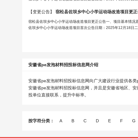
【变更公告】
宿松县佐坝乡中心小学运动场改造项目更正
宿松县佐坝乡中心小学运动场改造项目更正公告一、项目基本情况原公告的采
佐坝乡中心小学运动场改造项目首次公告日期：2025年12月18
安徽省pe发泡材料招投标信息网介绍
安徽省pe发泡材料招投标信息网向广大建设行业提供各类
安徽省pe发泡材料招投标信息网，并且是安徽省地区、
投单位直接联系，提升中标率。
按字符分类：
A
B
C
D
E
F
G