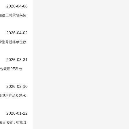
2026-04-08
pe发泡材料
在正文中）
]建工总承包兴皖
2026-04-02
牌型号规格单位数
2026-03-31
包装用PE发泡
料
在正文中）
2026-02-10
套卫浴产品及净水
2026-01-22
购项目名称：宿松县