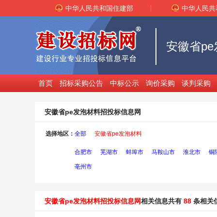
中华人民共和国住建部
中华人民共
安徽省p
首页
招标采购公告
中标公示
询价采购
谈判采购
安徽省pe发泡材料招投标信息网
选择地区：
全部
安徽省pe发泡材料
合肥市
芜湖市
蚌埠市
马鞍山市
淮北市
铜
亳州市
安徽省pe发泡材料招投标信息网
相关信息共有
88
条相关