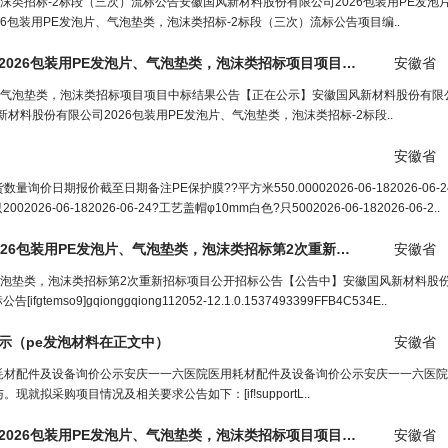
泡沫类招标-2标段（三次）流标公告安徽国风新材料股份有限公司2026包装用PE发泡
6包装用PE发泡片、气泡垫类，泡沫类招标-2标段（三次）流标公告项目编..
026包装用
PE
发泡
片、气泡垫类，泡沫类招标项目项目中标结果公告
安徽省
、气泡垫类，泡沫类招标项目项目中标结果公告【正在公示】安徽国风新材料股份有限公
料股份有限公司2026包装用PE发泡片、气泡垫类，泡沫类招标-2标段..
安徽省
期报价截至日期备注PE保护膜??平方米550.00002026-06-182026-06-2
只2002026-06-182026-06-24?工艺盖帽φ10mm白色?只5002026-06-182026-06-2..
26包装用
PE
发泡
片、气泡垫类，泡沫类招标第2次重新招标项目公开招标公告
安徽省
气泡垫类，泡沫类招标第2次重新招标项目公开招标公告【公告中】安徽国风新材料股份
]gqionggqiong112052-12.1.0.1537493399FFB4C534E..
示（
pe发泡材料
在正文中）
安徽省
耗材配件及设备询价公示安庆一一六医院医用耗材配件及设备询价公示安庆一一六医院
采购项目情况及相关要求公告如下：[if!supportL..
026包装用
PE
发泡
片、气泡垫类，泡沫类招标项目项目中标结果公告
安徽省