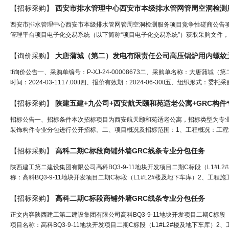
【招标采购】
西安市排水管理中心西安市本级排水管网管周空洞检测
西安市排水管理中心西安市本级排水管网管周空洞检测服务项目竞争性磋商公告
管理平台项目电子化交易系统（以下简称“项目电子化交易系统”）获取采购文件，并于2
【询价采购】
tt询价公告一、采购单编号：P-XJ-24-00008673二、采购单名称：大唐
时间：2024-03-1117:00tt四、报价有效期：2024-06-30tt五、组织形式
【招标采购】
陕建五建+九公司+西安航天颐和苑适老公寓+
GRC
构件
招标公告一、招标条件本次招标项目为西安航天颐和苑适老公寓，招标类型为专业
装饰构件专业分包进行公开招标。二、项目概况及招标范围：1、工程概况：工程
【招标采购】
高科二期C标段商铺外墙
GRC
线条专业分包任务
陕西建工第二建设集团有限公司高科BQ3-9-11地块开发项目二期C标段（L1#
称：高科BQ3-9-11地块开发项目二期C标段（L1#L2#楼及地下车库）2、工
【招标采购】
高科二期C标段商铺外墙
GRC
线条专业分包任务
正文内容陕西建工第二建设集团有限公司高科BQ3-9-11地块开发项目二期C标段
项目名称：高科BQ3-9-11地块开发项目二期C标段（L1#L2#楼及地下车库）