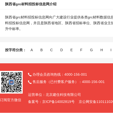
陕西省grc材料招投标信息网介绍
陕西省grc材料招投标信息网向广大建设行业提供各类grc材料数据
料招投标信息网，并且是陕西省地区、陕西省招标单位、陕西省业主招
升中标率。
按字符分类：
A
B
C
D
E
F
G
H
I
办理会员咨询热线：4000-156-001

售后服务（已付费客户服务）：4000-156-001

运营单位：北京建住科技有限公司
订阅官方微信
备案号：京ICP备14002819号 京公网安备11011