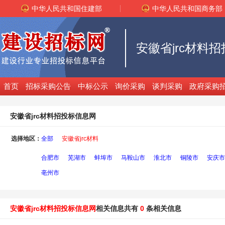
中华人民共和国住建部
中华人民共和国商务部
安徽省jrc材料
首页
招标采购公告
中标公示
询价采购
谈判采购
政府采购
安徽省jrc材料招投标信息网
选择地区：
全部
安徽省jrc材料
合肥市
芜湖市
蚌埠市
马鞍山市
淮北市
铜陵市
安庆市
亳州市
安徽省jrc材料招投标信息网
相关信息共有
0
条相关信息