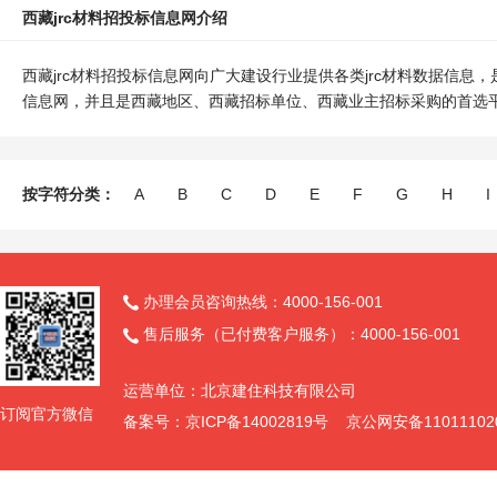
西藏jrc材料招投标信息网介绍
西藏jrc材料招投标信息网向广大建设行业提供各类jrc材料数据信息
信息网，并且是西藏地区、西藏招标单位、西藏业主招标采购的首选平
按字符分类：
A
B
C
D
E
F
G
H
I
办理会员咨询热线：4000-156-001

售后服务（已付费客户服务）：4000-156-001

运营单位：北京建住科技有限公司
订阅官方微信
备案号：京ICP备14002819号 京公网安备11011