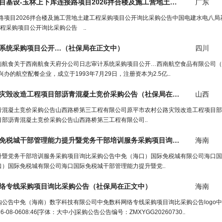
林上下库连接路项目2026拌合楼及施工营地土建工程采购项目公开询比采购公告
广东
路项目2026拌合楼及施工营地土建工程采购项目公开询比采购公告中国电建水电八局
程采购项目公开询比采购公告 ..
系统采购项目公开…（
社保局
在正文中）
四川
南航食关于西南航食天府分公司日志审计系统采购项目公开…西南航空食品有限公司（
航空配餐企业，成立于1993年7月29日，注册资本为2.5亿..
灾毁改造工程项目部沥青混凝土竞价采购公告（
社保局
在正文中）
山西
青混凝土竞价采购公告山西路桥第三工程有限公司原平市农村公路灾毁改造工程项目部
部沥青混凝土竞价采购公告山西路桥第三工程有限公司..
中免（海口）国际免税城有限公司海口国际免税城干部管理能力提升暨党务干部培训服务采购项目询比采购公告（
海南
社
升暨党务干部培训服务采购项目询比采购公告中免（海口）国际免税城有限公司海口国
口）国际免税城有限公司海口国际免税城干部管理能力提升暨党..
络专线采购项目询比采购公告（
社保局
在正文中）
海南
公告中免（海南）数字科技有限公司中免数科网络专线采购项目询比采购公告logo
608:46[字体：大中小]采购公告公告编号：ZMXYGG20260730..