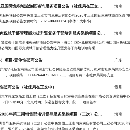
三亚国际免税城旅游区咨询服务项目公告（
社保局
在正文中）
海南
询服务项目公告中免集团三亚市内免税店有限公司2026年三亚国际免税城旅游区咨询服
目公告发稿时间：2026-08-0606:41[字体：大中小]..
中免（海口）国际免税城有限公司海口国际免税城干部管理能力提升暨党务干部培训服务采购项目公告（
社保局
海南
在正
升暨党务干部培训服务采购项目公告中免（海口）国际免税城有限公司海口国际免税城
限公司海口国际免税城干部管理能力提升暨党务干部培训服务采..
年）项目-竞争性磋商公告
广东
公告广东华伦招标有限公司受佛山市社会保险基金管理局的委托，拟对市社保局网络安全
项目编号：0809-2644FSC3A802二、项目名称：市社保局网络安全..
性磋商公告（
社保局
在正文中）
贵州
州大学赖家农场加固工程（二次）招标项目的潜在供应商应在贵州省公共资源交易中心
2026年08月17日09时30分（北京时间）前递交投标文件。段一、项目基本..
中免集团三亚市内免税店有限公司三亚公司2026年第二期销售部培训督导服务采购项目（二次）公告（
社保局
海南
在正
培训督导服务采购项目（二次）公告中免集团三亚市内免税店有限公司三亚公司2026
司三亚公司2026年第二期销售部培训督导服务采购项目（二次）..