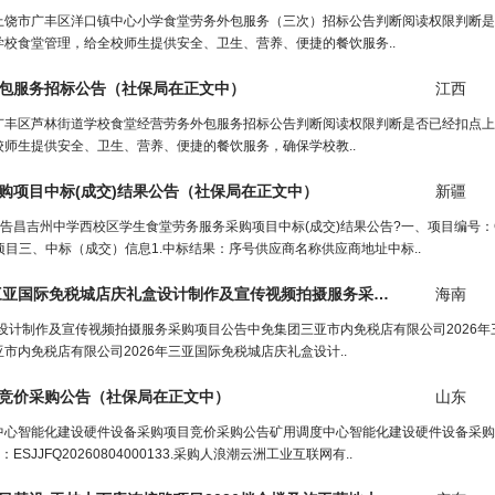
上饶市广丰区洋口镇中心小学食堂劳务外包服务（三次）招标公告判断阅读权限判断是
校食堂管理，给全校师生提供安全、卫生、营养、便捷的餐饮服务..
包服务招标公告（
社保局
在正文中）
江西
广丰区芦林街道学校食堂经营劳务外包服务招标公告判断阅读权限判断是否已经扣点上
师生提供安全、卫生、营养、便捷的餐饮服务，确保学校教..
购项目中标(成交)结果公告（
社保局
在正文中）
新疆
昌吉州中学西校区学生食堂劳务服务采购项目中标(成交)结果公告?一、项目编号：CJZ
项目三、中标（成交）信息1.中标结果：序号供应商名称供应商地址中标..
中免集团三亚市内免税店有限公司2026年三亚国际免税城店庆礼盒设计制作及宣传视频拍摄服务采购项目公告（
海南
社
盒设计制作及宣传视频拍摄服务采购项目公告中免集团三亚市内免税店有限公司2026
市内免税店有限公司2026年三亚国际免税城店庆礼盒设计..
竞价采购公告（
社保局
在正文中）
山东
中心智能化建设硬件设备采购项目竞价采购公告矿用调度中心智能化建设硬件设备采购
JFQ20260804000133.采购人浪潮云洲工业互联网有..