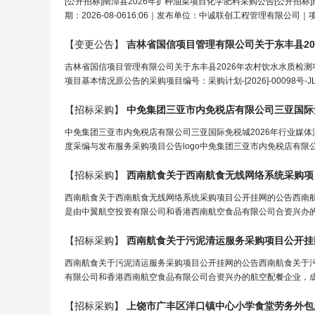
[公开招标]南漳县2026年扩种油菜项目化学肥料采购公告[公开招标
期：2026-08-0616:06｜发布单位：中诚联创工程管理有限公司｜项
【变更公告】
吉林省国信项目管理有限公司关于东丰县20
吉林省国信项目管理有限公司关于东丰县2026年农村饮水水质检
项目基本情况原公告的采购项目编号：采购计划-[2026]-00098号-JL
【招标采购】
中免集团三亚市内免税店有限公司三亚国际免税城2026年行业媒
度采编与发布服务采购项目公告logo中免集团三亚市内免税店有限公
【招标采购】
西南航食关于西南航食无线网络系统采购项
西南航食关于西南航食无线网络系统采购项目公开挂网的公告西南航
是由中翼航空投资有限公司和香港西南航空食品有限公司合资兴办的航空
【招标采购】
西南航食关于污泥清运服务采购项目公开挂
西南航食关于污泥清运服务采购项目公开挂网的公告西南航食关于污
有限公司和香港西南航空食品有限公司合资兴办的航空配餐企业，成立于
【招标采购】
上饶市广丰区洋口镇中心小学食堂劳务外包