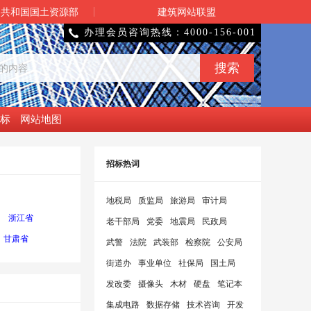
民共和国国土资源部
建筑网站联盟
办理会员咨询热线：4000-156-001

标
网站地图
招标热词
地税局
质监局
旅游局
审计局
浙江省
老干部局
党委
地震局
民政局
甘肃省
武警
法院
武装部
检察院
公安局
街道办
事业单位
社保局
国土局
发改委
摄像头
木材
硬盘
笔记本
集成电路
数据存储
技术咨询
开发