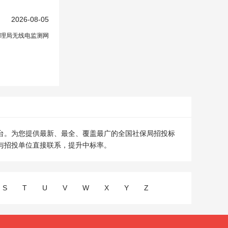
2026-08-05
理局无线电监测网
台。为您提供最新、最全、覆盖最广的全国社保局招投标
与招投单位直接联系，提升中标率。
S
T
U
V
W
X
Y
Z