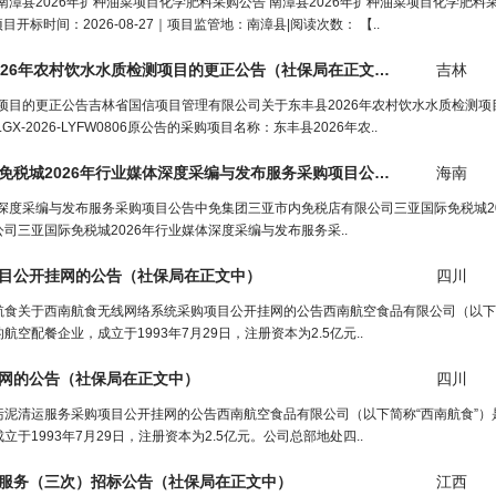
]南漳县2026年扩种油菜项目化学肥料采购公告 南漳县2026年扩种油菜项目化学肥料
目开标时间：2026-08-27｜项目监管地：南漳县|阅读次数： 【..
26年农村饮水水质检测项目的更正公告（
社保局
在正文中）
吉林
测项目的更正公告吉林省国信项目管理有限公司关于东丰县2026年农村饮水水质检测
GX-2026-LYFW0806原公告的采购项目名称：东丰县2026年农..
中免集团三亚市内免税店有限公司三亚国际免税城2026年行业媒体深度采编与发布服务采购项目公告（
社保局
海南
在正
体深度采编与发布服务采购项目公告中免集团三亚市内免税店有限公司三亚国际免税城2
司三亚国际免税城2026年行业媒体深度采编与发布服务采..
目公开挂网的公告（
社保局
在正文中）
四川
食关于西南航食无线网络系统采购项目公开挂网的公告西南航空食品有限公司（以下简
配餐企业，成立于1993年7月29日，注册资本为2.5亿元..
网的公告（
社保局
在正文中）
四川
泥清运服务采购项目公开挂网的公告西南航空食品有限公司（以下简称“西南航食”）
1993年7月29日，注册资本为2.5亿元。公司总部地处四..
服务（三次）招标公告（
社保局
在正文中）
江西