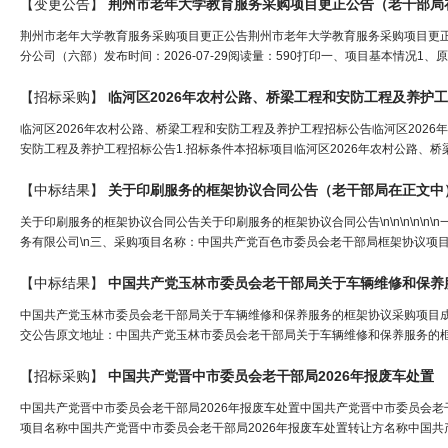
【变更公告】
荆州市老年大学教育服务采购项目更正公告（
老干部局
荆州市老年大学教育服务采购项目更正公告荆州市老年大学教育服务采购项目更正
分公司（六部）发布时间：2026-07-29阅读量：590打印一、项目基本情况1、原公告的
【招标采购】
临河区2026年农村公路、桥梁工程和安防工程及养护
临河区2026年农村公路、桥梁工程和安防工程及养护工程招标公告临河区2026
安防工程及养护工程招标公告1.招标条件本招标项目临河区2026年农村公路、桥
【中标结果】
关于印刷服务的框架协议合同公告（
老干部局
在正文中
关于印刷服务的框架协议合同公告关于印刷服务的框架协议合同公告\n\n\n\n\
务有限公司\n三、采购项目名称：中国共产党百色市委员会老干部局框架协议项目\n四、采购
【中标结果】
中国共产党玉林市委员会
老干部
局
关于车辆维修和保养
中国共产党玉林市委员会老干部局关于车辆维修和保养服务的框架协议采购项目
交公告原文地址：中国共产党玉林市委员会老干部局关于车辆维修和保养服务的
【招标采购】
中国共产党晋中市委员会
老干部
局
2026年报废车处置
中国共产党晋中市委员会老干部局2026年报废车处置中国共产党晋中市委员会老干部局2026
项目名称中国共产党晋中市委员会老干部局2026年报废车处置转让方名称中国共