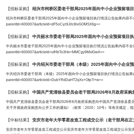
【招标采购】
绍兴市柯桥区委
老干部
局
2025年面向中小企业预留项
绍兴市柯桥区委老干部局2025年面向中小企业预留项目执行情况公告如果内容不全或者附件请点击网址查看
parentId=600007&articleId=dF5oCyz9Jrlc8ivGOMSX6g==
【招标采购】
中共丽水市委
老干部
局
2025年面向中小企业预留项目
中共丽水市委老干部局2025年面向中小企业预留项目执行情况公告如果内容不全或者附件请点击网址查看：
parentId=600007&articleId=ufHbTo3He+MMCgy9MsIGwA==
【招标采购】
中共绍兴市委
老干部
局
（本级）2025年面向中小企业
中共绍兴市委老干部局（本级）2025年面向中小企业预留项目执行情况公告如果内容不全或者附件请点击
parentId=600007&articleId=DubYRdDaHT2qXs+Otp7I+w==
【招标采购】
中国共产党清徐县委员会
老干部
局
2026年8月政府采购
中国共产党清徐县委员会老干部局2026年8月政府采购意向中国共产党清徐县委
关于开展政府采购意向公开工作的通知》（财库〔2020〕10号）等有关规定，现将
【中标结果】
安庆市老年大学零星改造工程成交公示（
老干部局
在正
安庆市老年大学零星改造工程成交公示安庆市老年大学零星改造工程成交公示安庆市