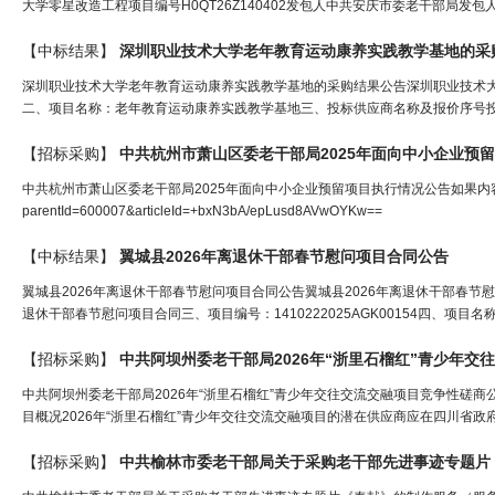
大学零星改造工程项目编号H0QT26Z140402发包人中共安庆市委老干部局发包人联系方
【中标结果】
深圳职业技术大学老年教育运动康养实践教学基地的采
深圳职业技术大学老年教育运动康养实践教学基地的采购结果公告深圳职业技术大学老
二、项目名称：老年教育运动康养实践教学基地三、投标供应商名称及报价序号投标
【招标采购】
中共杭州市萧山区委
老干部
局
2025年面向中小企业预
中共杭州市萧山区委老干部局2025年面向中小企业预留项目执行情况公告如果内容不全或者附件请点击网址
parentId=600007&articleId=+bxN3bA/epLusd8AVwOYKw==
【中标结果】
翼城县2026年离退休
干部
春节慰问项目合同公告
翼城县2026年离退休干部春节慰问项目合同公告翼城县2026年离退休干部春节慰问项
退休干部春节慰问项目合同三、项目编号：1410222025AGK00154四、项目
【招标采购】
中共阿坝州委
老干部
局
2026年“浙里石榴红”青少年
中共阿坝州委老干部局2026年“浙里石榴红”青少年交往交流交融项目竞争性磋商
目概况2026年“浙里石榴红”青少年交往交流交融项目的潜在供应商应在四川省政
【招标采购】
中共榆林市委
老干部
局
关于采购
老干部
先进事迹专题片