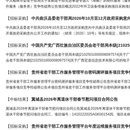
中共榆林市委老干部局关于采购老干部先进事迹专题片《奉献》的制作服务（服
作服务（服务类）竞争性磋商公告项目概况2022年环卫设备维修采购项目采购项
【招标采购】
中共曲沃县委
老干部
局
2026年10月至12月政府采购意
中共曲沃县委老干部局2026年10月至12月政府采购意向中共曲沃县委老干部局
开展政府采购意向公开工作的通知》（财库〔2020〕10号）等有关规定，现将中共
【招标采购】
中国共产党广西壮族自治区委员会
老干部
局
本级[21025010
中国共产党广西壮族自治区委员会老干部局本级[210250100000809757
会老干部局本级[2102501000008097574]关于广西宏道信息技术有限公司的电子卖场合
【招标采购】
贵州省
老干部
工作服务管理平台密码测评服务项目竞争
贵州省老干部工作服务管理平台密码测评服务项目竞争性磋商公告贵州省老干部
评服务项目竞争性磋商公告本项目贵州省老干部工作服务管理平台密码测评服务项
【中标结果】
翼城县2026年离退休
干部
春节慰问项目合同公告
翼城县2026年离退休干部春节慰问项目合同公告翼城县2026年离退休干部春节慰问项
退休干部春节慰问项目合同三、项目编号：1410222025AGK00154四、项目
【招标采购】
贵州省
老干部
工作服务管理平台年度运维服务项目竞争