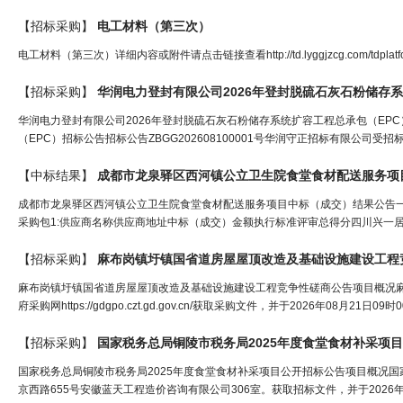
【招标采购】
电工
材料
（第三次）
电工材料（第三次）详细内容或附件请点击链接查看http://td.lyggjzcg.com/tdplatform/exp
【招标采购】
华润电力登封有限公司2026年登封脱硫石灰石粉储存
华润电力登封有限公司2026年登封脱硫石灰石粉储存系统扩容工程总承包（EPC
（EPC）招标公告招标公告ZBGG202608100001号华润守正招标有限公司受
【中标结果】
成都市龙泉驿区西河镇公立卫生院食堂食材配送服务项
成都市龙泉驿区西河镇公立卫生院食堂食材配送服务项目中标（成交）结果公告一、项
采购包1:供应商名称供应商地址中标（成交）金额执行标准评审总得分四川兴一居
【招标采购】
麻布岗镇圩镇国省道房屋屋顶改造及基础设施建设工程
麻布岗镇圩镇国省道房屋屋顶改造及基础设施建设工程竞争性磋商公告项目概况
府采购网https://gdgpo.czt.gd.gov.cn/获取采购文件，并于2026年08月
【招标采购】
国家税务总局铜陵市税务局2025年度食堂食材补采项
国家税务总局铜陵市税务局2025年度食堂食材补采项目公开招标公告项目概况国
京西路655号安徽蓝天工程造价咨询有限公司306室。获取招标文件，并于2026年0