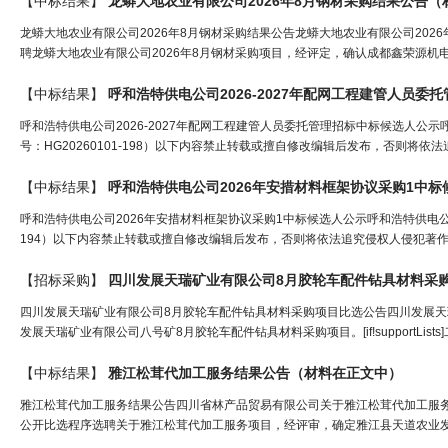
【中标结果】
龙蟒大地农业有限公司2026年8月钢材采购结果公告（
龙蟒大地农业有限公司2026年8月钢材采购结果公告龙蟒大地农业有限公司202
聘龙蟒大地农业有限公司2026年8月钢材采购项目，经评定，确认成都鑫荣源机
【中标结果】
呼和浩特供电公司2026-2027年配网工程建管人员委
呼和浩特供电公司2026-2027年配网工程建管人员委托管理招标中标候选人公示
号：HG20260101-198）以下内容禁止转载或擅自修改编辑后发布，否则将依
【中标结果】
呼和浩特供电公司2026年安措
材料
框架协议采购1中标
呼和浩特供电公司2026年安措材料框架协议采购1中标候选人公示呼和浩特供电公司2
194）以下内容禁止转载或擅自修改编辑后发布，否则将依法追究侵权人侵犯著作权
【招标采购】
四川发展天瑞矿业有限公司8月胶轮车配件钻具
材料
采
四川发展天瑞矿业有限公司8月胶轮车配件钻具材料采购项目比选公告四川发展天
发展天瑞矿业有限公司八号矿8月胶轮车配件钻具材料采购项目。[if!supportLists]
【中标结果】
雅江松茸代加工服务结果公告（
材料
在正文中）
雅江松茸代加工服务结果公告四川省林产品贸易有限公司关于雅江松茸代加工服
公开比选程序选聘关于雅江松茸代加工服务项目，经评审，确定雅江县天道农业发