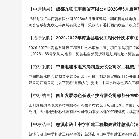
【中标结果】
成都九联汇丰商贸有限公司2026年5月康
成都九联汇丰商贸有限公司2026年5月康河雅居一期项目电线电缆
购公告成都九联汇丰商贸有限公司（采购人）委托西南联合产权交易所
【招标采购】
2026-2027年海盐县建设
工程
设计
技术审核
2026-2027年海盐县建设工程设计技术审核（查）项目采购项目:2026
（2026）66号采购人:名称：海盐县自然资源和规划局地址：海盐县武原
【招标采购】
中国电建水电六局制造安装公司水
工
机械厂
中国电建水电六局制造安装公司水工机械厂制动器采购项目公开询比采购
限公司西南公司（以下简称“采购人”）委托，中国水利水电第六工程
【中标结果】
四川发展绿色低碳科技有限公司郫都分布式
四川发展绿色低碳科技有限公司郫都分布式光伏项目比选公告四川
托四川天府阳光招标代理有限公司作为本次比选的代理机构，现需选
【中标结果】
慈溪市浒山中学扩建
工程
勘察
设计
慈溪市浒
慈溪市浒山中学扩建工程勘察设计慈溪市浒山中学扩建工程勘察设计开标记录[A