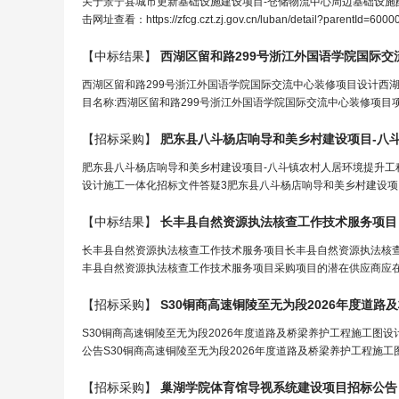
关于景宁县城市更新基础设施建设项目-仓储物流中心周边基础设施配
击网址查看：https://zfcg.czt.zj.gov.cn/luban/detail?parentId=60
【中标结果】
西湖区留和路299号浙江外国语学院国际交
西湖区留和路299号浙江外国语学院国际交流中心装修项目设计西湖区留和路
目名称:西湖区留和路299号浙江外国语学院国际交流中心装修项目项目代码:26
【招标采购】
肥东县八斗杨店响导和美乡村建设项目-八
肥东县八斗杨店响导和美乡村建设项目-八斗镇农村人居环境提升工
设计施工一体化招标文件答疑3肥东县八斗杨店响导和美乡村建设项目
【中标结果】
长丰县自然资源执法核查
工
作技术服务项目
长丰县自然资源执法核查工作技术服务项目长丰县自然资源执法核
丰县自然资源执法核查工作技术服务项目采购项目的潜在供应商应在
【招标采购】
S30铜商高速铜陵至无为段2026年度道路
S30铜商高速铜陵至无为段2026年度道路及桥梁养护工程施工图
公告S30铜商高速铜陵至无为段2026年度道路及桥梁养护工程施工
【招标采购】
巢湖学院体育馆导视系统建设项目招标公告