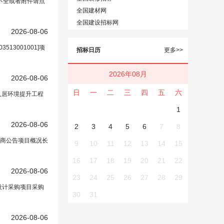
不全或者附件请点
全国建材网
全国建设招标网
2026-08-06
设计
开标记录[A3300000090003513001001]
3001001]项
招标日历
更多>>
2026年08月
2026-08-06
日
一
二
三
四
五
六
人居环境提升工程
1
2026-08-06
2
3
4
5
6
7
8
商公告项目概况长
9
10
11
12
13
14
15
16
17
18
19
20
21
22
2026-08-06
23
24
25
26
27
28
29
设计采购项目采购
30
31
2026-08-06