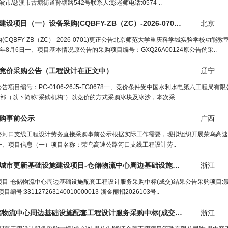
波市/慈溪市古塘街道孙塘路542号联系人:彭老师电话:0574-..
北京师范大学重庆科学城实验学校功能教室建设项目（一）设备采购(CQBFY-ZB（ZC）-2026-0701)更正公告（
北京
工
BFY-ZB（ZC）-2026-0701)更正公告北京师范大学重庆科学城实验学校功能
2026年8月6日一、项目基本情况原公告的采购项目编号：GXQ26A00124原公告的采..
竞价采购公告（
工程设计
在正文中）
辽宁
目编号：PC-0106-26J5-FG0678一、竞价条件受中国水利水电第六工程局有
部（以下简称“采购机构”）以竞价的方式采购冰块及冰沙，本次采..
购事前公示
广西
路河口支线工程设计劳务直接采购事前公示根据实际工作需要，现拟组织开展荣乌高速
、项目信息（一）项目名称：荣乌高速公路河口支线工程设计劳..
市更新基础设施建设项目-仓储物流中心周边基础设施配套
工程
浙江
设计
服
目-仓储物流中心周边基础设施配套工程设计服务采购中标(成交)结果公告采购项目:
1127263140010000013-浙金丽招2026103号..
储物流中心周边基础设施配套
工程
设计
服务采购中标(成交)结果公告[浙江金穗
浙江