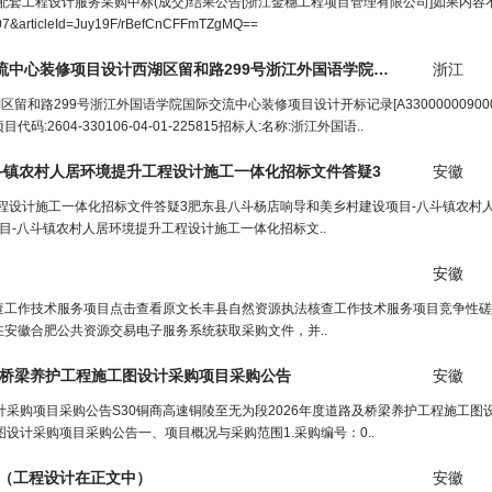
套工程设计服务采购中标(成交)结果公告[浙江金穗工程项目管理有限公司]如果内容
0007&articleId=Juy19F/rBefCnCFFmTZgMQ==
流中心装修项目
设计
西湖区留和路299号浙江外国语学院国际交流中心装修项目
浙江
299号浙江外国语学院国际交流中心装修项目设计开标记录[A330000009000351
04-330106-04-01-225815招标人:名称:浙江外国语..
斗镇农村人居环境提升
工程
设计
施
工
一体化招标文件答疑3
安徽
程设计施工一体化招标文件答疑3肥东县八斗杨店响导和美乡村建设项目-八斗镇农村
-八斗镇农村人居环境提升工程设计施工一体化招标文..
安徽
查工作技术服务项目点击查看原文长丰县自然资源执法核查工作技术服务项目竞争性磋
安徽合肥公共资源交易电子服务系统获取采购文件，并..
及桥梁养护
工程
施
工
图
设计
采购项目采购公告
安徽
设计采购项目采购公告S30铜商高速铜陵至无为段2026年度道路及桥梁养护工程施工图
图设计采购项目采购公告一、项目概况与采购范围1.采购编号：0..
（
工程设计
在正文中）
安徽