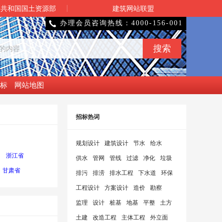
民共和国国土资源部
建筑网站联盟
办理会员咨询热线：4000-156-001

标
网站地图
招标热词
规划设计
建筑设计
节水
给水
浙江省
供水
管网
管线
过滤
净化
垃圾
甘肃省
排污
排涝
排水工程
下水道
环保
工程设计
方案设计
造价
勘察
监理
设计
桩基
地基
平整
土方
土建
改造工程
主体工程
外立面