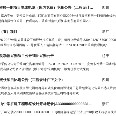
河雅居一期项目电线电缆（库内竞价）竞价公告（
工程设计
在正文中）
四川
（库内竞价）竞价公告成都九联汇丰商贸有限公司2026年5月康河雅居一期项目电线
有限责任公司（代理机构）采购“成都九联汇丰商贸有限公司202..
（查）项目
浙江
-2027年海盐县建设工程设计技术审核（查）项目公示编号:330424261670010000
街道枣园西路178号联系人：翁陈燕电话：0573-86129096采购代理机构:..
制动器采购项目公开询比采购公告
辽宁
公告竞价采购公告项目编号：PC-0106-26J5-FG0678一、竞价条件受中国水
局有限公司资产管理部（以下简称“采购机构”）以竞价的方式采购..
光伏项目比选公告（
工程设计
在正文中）
四川
发展绿色低碳科技有限公司郫都分布式光伏项目设计施工总承包比选公告因比选人经营
聘参选人开展四川发展绿色低碳科技有限公司郫都分布式..
山中学扩建
工程
勘察
设计
开标记录[A3300000090003318001001]
浙江
3300000090003318001001]项目名称:慈溪市浒山中学扩建工程项目代码:260