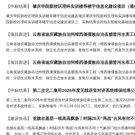
【中标结果】
肇庆学院新校区理科实训楼等楼宇信息化建设项目（
通
肇庆学院新校区理科实训楼等楼宇信息化建设项目肇庆学院新校区理科实训楼等楼宇信息
院新校区理科实训楼等楼宇信息化建设项目三、采购结果合同包2(智能化基础设施建
【项目跟进】
云南省迪庆藏族自治州维西傈僳族自治县腊普河水库工
云南省迪庆藏族自治州维西傈僳族自治县腊普河水库工程（维西傈僳族自治县水务
程；分层生活取水系统、独立生态放水设施、发电引水隧洞、发电厂房及升压变电站
【项目跟进】
云南省迪庆藏族自治州维西傈僳族自治县腊普河水库工
云南省迪庆藏族自治州维西傈僳族自治县腊普河水库工程（维西傈僳族自治县水务
程；分层生活取水系统、独立生态放水设施、发电引水隧洞、发电厂房及升压变电站
【中标结果】
第二次北二集司2026年度无线语音对讲系统维保结果
第二次北二集司2026年度无线语音对讲系统维保结果公告第二次北二集司2026
音对讲系统维保二、采购单编号：P-XJ-26-011367三、组织形式：自行采购
【建设快讯】
党旗在基层一线高高飘扬丨时隔28天“再战”台风有何
党旗在基层一线高高飘扬丨时隔28天“再战”台风有何不同？气象部门给出答案时隔
豚”。短短一月，两遇正面登陆台风，历史罕见。这既是对玉环基层气象部门的严峻