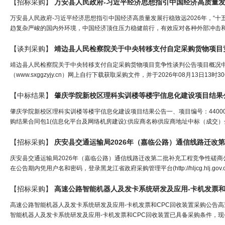
【招标采购】
万安县人民政府-习近平经济思想指引中国经济高质量
万安县人民政府-习近平经济思想指引中国经济高质量发展行稳致远2026年，
趋复杂严峻的国内外环境，中国经济顶住压力稳健前行，有效应对各种外部冲击和
【谈判采购】
靖边县人民检察院关于中央转移支付自定采购货物项目
靖边县人民检察院关于中央转移支付自定采购货物项目竞争性谈判公告项目概况
（www.sxggzyjy.cn）网上自行下载获取采购文件，并于2026年08月13日
【中标结果】
肇庆学院新校区理科实训楼等楼宇信息化建设项目结果
肇庆学院新校区理科实训楼等楼宇信息化建设项目结果公告一、项目编号：440001
购结果合同包1(信息化平台及网络机房建设):供应商名称供应商地址中标（成交）
【招标采购】
庆安县交
通
运输局2026年（嘉临公路）
通信
线路迁改第
庆安县交通运输局2026年（嘉临公路）通信线路迁改第二批补充工程竞争性磋商
在公告期内凭用户名和密码，登录黑龙江省政府采购管理平台(http://hljcg.hlj.gov.
【招标采购】
高速公路智能机器人及发卡系统研发及应用-卡机发票和
高速公路智能机器人及发卡系统研发及应用-卡机发票和CPC回收装置采购公告高
智能机器人及发卡系统研发及应用-卡机发票和CPC回收装置已具备采购条件，现