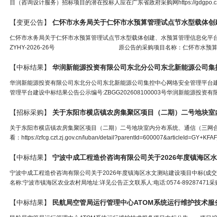
目（咨询设计服务）招标项目的潜在投标人应在广东省政府采购网https://gdgpo.czt.g
【变更公告】
仁怀市水务局关于仁怀市水预算管理试点节水型载体创建、水预算管理信息化平
ZYHY-2026-26号 原公告的采购项目名称：仁怀市水预算管理
【中标结果】
华润新能源投资有限公司东北分公司东北新能源公司集控中心网络安全管理平台
管理平台建设中标结果公告公示编号:ZBGG202608100003号华润新能源投资
【招标采购】
关于东阳市横店镇农房集聚区项目（二期）二号地块室
关于东阳市横店镇农房集聚区项目（二期）二号地块室内分布系统、通信（三网合
看：https://zfcg.czt.zj.gov.cn/luban/detail?parentId=600007&articleId=GY+K
【中标结果】
宁波中成工程造价咨询有限公司关于2026年度镇海区水
宁波中成工程造价咨询有限公司关于2026年度镇海区水文测站建设项目中标(成交)结果
名称:宁波市镇海区农业农村局地址:详见公告正文联系人:电话:0574-89287471
【中标结果】
民航局空管局运行管理中心ATOM系统运行维护技术服