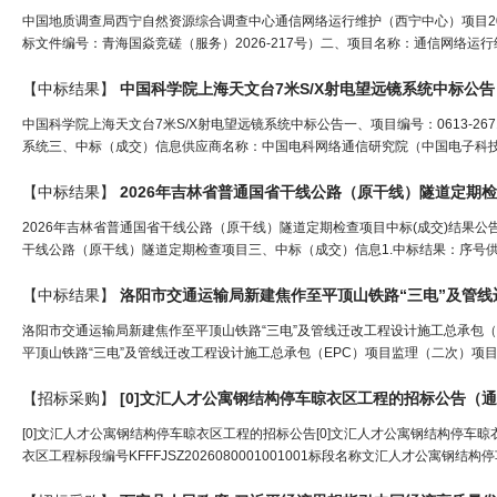
中国地质调查局西宁自然资源综合调查中心通信网络运行维护（西宁中心）项目202
标文件编号：青海国焱竞磋（服务）2026-217号）二、项目名称：通信网络运行
【中标结果】
中国科学院上海天文台7米S/X射电望远镜系统中标公告
中国科学院上海天文台7米S/X射电望远镜系统中标公告一、项目编号：0613-267124
系统三、中标（成交）信息供应商名称：中国电科网络通信研究院（中国电子科技
【中标结果】
2026年吉林省普
通
国省干线公路（原干线）隧道定期检
2026年吉林省普通国省干线公路（原干线）隧道定期检查项目中标(成交)结果公告?一、
干线公路（原干线）隧道定期检查项目三、中标（成交）信息1.中标结果：序号供
【中标结果】
洛阳市交
通
运输局新建焦作至平顶山铁路“三电”及管线迁改工程设计
洛阳市交通运输局新建焦作至平顶山铁路“三电”及管线迁改工程设计施工总承包（
平顶山铁路“三电”及管线迁改工程设计施工总承包（EPC）项目监理（二次）项目代码
【招标采购】
[0]文汇人才公寓钢结构停车晾衣区工程的招标公告（
通
[0]文汇人才公寓钢结构停车晾衣区工程的招标公告[0]文汇人才公寓钢结构停车晾衣
衣区工程标段编号KFFFJSZ2026080001001001标段名称文汇人才公寓钢