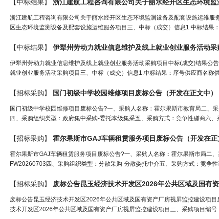
【中标结果】
浙江建航工程咨询有限公司关于丽水经
开
区生态环境监测
浙江建航工程咨询有限公司关于丽水经开区生态环境监测设备及配套设施运维服务项
区生态环境监测设备及配套设施运维服务项目三、中标（成交）信息1.中标结果：序
【中标结果】
伊犁州劳动力就业信息维护及线上就业创业服务活动采购
伊犁州劳动力就业信息维护及线上就业创业服务活动采购项目中标(成交)结果公告?一
就业创业服务活动采购项目三、中标（成交）信息1.中标结果：序号供应商名称供
【招标采购】
国门初级中学校园维修项目废标公告（
开发
在正文中）
国门初级中学校园维修项目废标公告?一、采购人名称：霍尔果斯市教育局二、采购项
四、采购组织类型：政府集中采购-委托本级集采五、采购方式：竞争性磋商六、采购公
【招标采购】
霍尔果斯市GAJ车辆租赁服务项目废标公告（
开发
在正
霍尔果斯市GAJ车辆租赁服务项目废标公告?一、采购人名称：霍尔果斯市局二、采
FW20260703四、采购组织类型：分散采购-分散委托中介五、采购方式：竞争性谈
【招标采购】
废标公告昆玉经济技术
开发
区2026年公共区域及国有
废标公告昆玉经济技术开发区2026年公共区域及国有资产厂房视屏监控建设项
技术开发区2026年公共区域及国有资产厂房视屏监控建设项目三、采购项目编号：B14