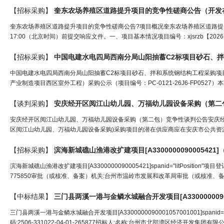
【招标采购】
奎东农场养殖区道路提升项目的竞争性磋商公告（
开发
奎东农场养殖区道路提升项目的竞争性磋商公告?项目概况奎东农场养殖区道路提升
17:00（北京时间）前提交响应文件。一、项目基本情况项目编号：xjsrzb【202
【招标采购】
中国电建水电四局西南分局山阳抽蓄C2标项目砂石、
中国电建水电四局西南分局山阳抽蓄C2标项目砂石、拌和系统钢结构工程采购
产业制造项目西区室外工程）采购公示（项目编号：PC-0121-26J6-FP052
【谈判采购】
安庆经
开
区阅江山幼儿园、万福幼儿园设备采购（第二
安庆经开区阅江山幼儿园、万福幼儿园设备采购（第二包）竞争性谈判公告安庆
区阅江山幼儿园、万福幼儿园设备采购)采购项目的潜在供应商应在安庆市公共资源电子交易平台（htt
【招标采购】
滨海新城礁山渔港改扩建项目[A3300000090005421]
滨海新城礁山渔港改扩建项目[A3300000090005421]spanid="litPosition
775850审批（或核准、备案）机关:台州市温岭市发展和改革局审批（或核准、备案）文号:2
【中标结果】
三门县两溪一港与金鳞水城融合
开发
项目[A330000009
三门县两溪一港与金鳞水城融合开发项目[A3300000090001057001001]span
码:2506-331022-04-01-265877招标人:名称:台州市北部湾区经济开发集团