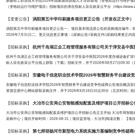
新疆轻工职业技术学院2024年国家级高技能人才培训基地（变电站运行与维护项
（变电站运行与维护项目）招标项目的潜在投标人应在政采云平台（https://www.zcyg
【变更公告】
涡阳第五中学印刷服务项目更正公告（
开发
在正文中）
涡阳第五中学印刷服务项目更正公告一、项目基本情况原公告的采购项目编号：BZ
2026年7月31日二、更正信息更正事项：□采购公告√采购文件□采购结果更正内
【招标采购】
杭州千岛湖正企工程管理服务有限公司关于淳安县中医院
杭州千岛湖正企工程管理服务有限公司关于淳安县中医院2026年度存储设备扩容
标人应在政采云平台线上获取（下载）招标文件，并于2026年08月27日09:3
【招标采购】
安徽电子信息职业技术学院2026年智慧财务平台建设
安徽电子信息职业技术学院2026年智慧财务平台建设竞争性磋商公告项目概况安
资源交易中心网站获取采购文件，并于2026年8月18日10点30分（北京时间）前
【招标采购】
大冶市公安局公安智能感知配套及维护项目公
开
招标公
大冶市公安局公安智能感知配套及维护项目公开招标公告正文开始 大冶市局智能感知配
采购中心｜项目开标时间：2026-08-31｜项目监管地：大冶市|阅读次数： 【
【招标采购】
第七师胡杨河市新型电力系统实施方案编制竞争性磋商