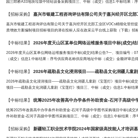
园三郎桥A33地块垃圾中转站设备采购项目三、中标（成交）信息1.中标结果：序
【招标采购】
嘉兴市银建工程咨询评估有限公司关于嘉兴经
开
区北部
嘉兴市银建工程咨询评估有限公司关于嘉兴经开区北部工业区VOCs精细化管控
质增效方案编制项目招标项目的潜在投标人应在政采云平台线上获取（下载）招标文件，
【中标结果】
2026年度天山区某单位网络运维服务项目中标(成交)
2026年度天山区某单位网络运维服务项目中标(成交)结果公告?一、项目编号：072
（成交）信息1.中标结果：序号供应商名称供应商地址中标（成交）金额评审总得
【中标结果】
2026年疏勒县文化浸润项目——疏勒县文化润疆儿童剧
2026年疏勒县文化浸润项目——疏勒县文化润疆儿童剧《宝莲灯》项目中标(成交)结果
项目——疏勒县文化润疆儿童剧《宝莲灯》项目三、中标（成交）信息1.中标结果
【中标结果】
统筹2025年改善高中办学条件补助资金-石河子高级中
统筹2025年改善高中办学条件补助资金-石河子高级中学图书采购项目中标(成交)结果
件补助资金-石河子高级中学图书采购项目三、中标（成交）信息1.中标结果：序
【招标采购】
新疆轻工职业技术学院2024年国家级高技能人才培训