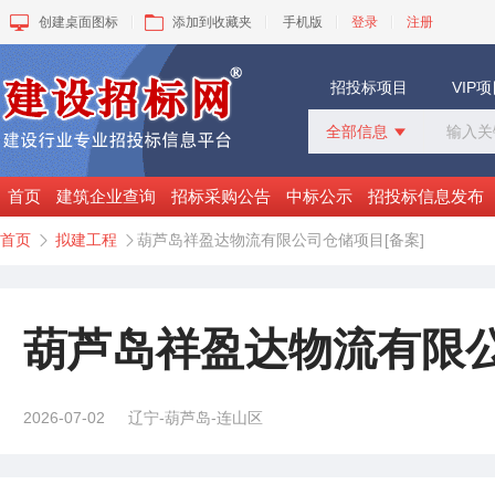
创建桌面图标
添加到收藏夹
手机版
登录
注册
招投标项目
VIP
全部信息

全部信息
招标采购
首页
建筑企业查询
招标采购公告
中标公示
招投标信息发布
中标公示
首页
拟建工程
葫芦岛祥盈达物流有限公司仓储项目[备案]


变更公告
拟建工程
建设快讯
VIP项目
葫芦岛祥盈达物流有限公
询价采购
谈判采购
2026-07-02
辽宁-葫芦岛-连山区