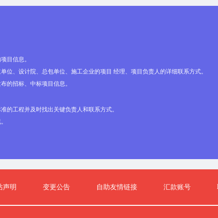
责任公司
节池+絮凝反应池+斜管沉淀池+石英砂滤池+活性炭吸附+超
项目环境影响
工艺，正常涌水下，处理后回用井下洒水等，不外排；非正
(略)日山西
回用限值后，优先回用，剩余外排，COD、氨氮、总磷执
证，证号：
放标准》(DB(略)/(略)-(略))表1排放限值，其他因子执行
/年，有效期
量标准》(GB(略)-(略))中的Ⅲ类标准，含盐量应满足环环评[(略
月(略)日。山
的项目信息。
文“不得超过(略)毫克/升”的环境管理要求，且需满足《煤
(略)年6
单位、设计院、总包单位、施工企业的项目 经理、项目负责人的详细联系方式。
水设计规范》（GB(略)-(略)）附录B中关于井下消防洒水
)号出具了
发布的招标、中标项目信息。
市污水再生利用 城市杂用水水质》（GB/T(略)&shy;(略)
有限责任公
设单位未按照要求完成入河排污口设置审批前，不得外排。
；于(略)
3
水依托现有1座生活废水处理站，总处理能力为(略)m
/d，
标准的工程并及时找出关键负责人和联系方式。
略)号出具了
3
(略)m
/d，处理工艺为“格栅+调节+A2O+多介质过滤+活性
况。
有限责任公
毒”，处理后的生活废水回用于洗煤生产用水，剩余用于地
批复》；于
得外排。洗车废水经沉淀处理后，回用于车辆冲洗，不外排
)](略)号出
集后依托现有收集池，经沉淀处理后全部综合利用，不得外
业有限责任
容量的应急池等，加强相关设施运行维护，制定突发环境事
建议书的批
确保在非正常工况、事故状态下，各类污（废）水均得到妥
源局以晋能
站声明
变更公告
自助友情链接
汇款账号
（三）大气污染防治措施。施工期扬尘要采取洒水抑尘、防
《关于山西和
业、使用商品混凝土、易产尘物料苫盖设置洗车平台等措施
(略)号煤
周围环境的影响。施工期和运营期运输车辆要采用国VI汽
。