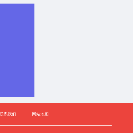
滤+消毒”等的
常涌水超出可
行《污水综合排
《地表水环境质
)](略)号
矿井下消防、洒
水质标准及《城
）标准要求。建
运营期生活污
单组
炭过滤+消
面防尘用水，不
。初期雨水收
排。建立足够
件应急预案，
善处置。
联系我们
网站地图
止大风天气作
，减少扬尘对
车或新能源（甲