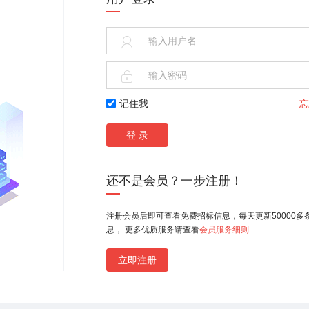
主要环境影响和环境影响保护对策与措施


（一）生态保护措施。加强施工期环境管理，严格控制施工
记住我
忘
限度减少地表扰动。建立地表沉陷预测制度，采区沉陷要边
垦、边利用；塌陷区复垦以填充复垦为主，对塌陷区综合整
裂缝、平整土地，植树造林和植被绿化等，恢复土地的使用
要求对划定保安煤柱（禁采区），不进行煤炭资源开采。加
的生态修复。
还不是会员？一步注册！
（二）地表水环境保护措施。施工期车辆、机械冲洗水等施
处理后循环使用或作为场地抑尘洒水。设置旱厕并定期清运
注册会员后即可查看免费招标信息，每天更新50000多
肥，其他生活污水主要为洗漱废水，泼洒抑尘。新建井筒施
司3号、
息， 更多优质服务请查看
会员服务细则
水，由井下水泵提升地面沉淀后回用施工用水。运营期新增一
义兴镇南窑
矿井水处理站，用于处理采空区积水涌水，处理工艺采用“
立即注册
义兴镇，矿
调节池+高密澄清池+生物接触氧化池+锰砂过滤器+活性炭
略)月(略)日
+次氯酸钠消毒”，处理达标后优先回用，剩余外排；目前
)〕(略)
3
一座(略)m
/h矿井水处理站，仍用于处理矿井水涌水，采用