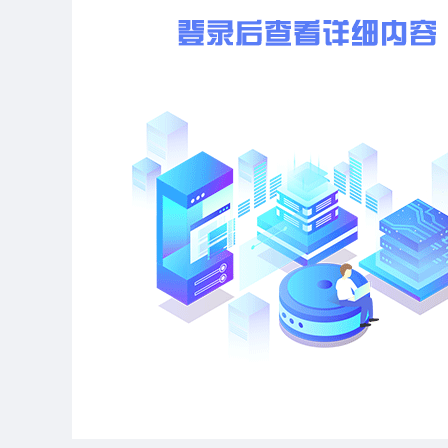
序
项目
建设
设
响
建设项目概况
号
名称
地点
单
评
位
价
机
构
山西和顺隆华煤业有限责任公
(略)号煤配采项目位于和顺县
村西南，行政区划隶属和顺县
2
区面积(略).(略)km
，(略)年(
晋中市生态环境局以市环函〔(略