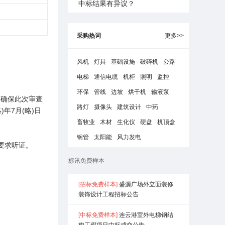
中标结果有异议？
采购热词
更多>>
风机
灯具
基础设施
破碎机
公路
电梯
通信电缆
机柜
照明
监控
环保
管线
边坡
烘干机
输液泵
为确保此次审查
路灯
摄像头
建筑设计
中药
年7月(略)日
畜牧业
木材
生化仪
硬盘
机顶盒
钢管
太阳能
风力发电
要求听证。
标讯免费样本
[招标免费样本]
盛源广场外立面装修
装饰设计工程招标公告
[中标免费样本]
连云港室外电梯钢结
构工程项目中标成交公告