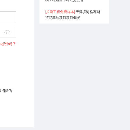
[拟建工程免费样本]
天津滨海格赛斯
贸易基地项目项目概况

作业范围，大
记密码？
开采、边复
治，充填堵塞
能力。要按照
强服务期满后
工废水经沉淀
用于农田施
条招标信
工产生的涌
3
座(略)m
/h
曝气氧化+预沉
过滤器+超滤
工业场地内现有
“平流式预沉调