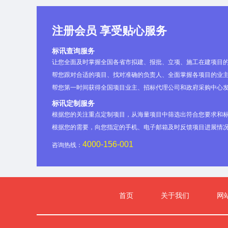
号对《山西和顺隆华煤业有限
1.8Mt/a矿井兼并重组整合
报告书》进行批复。(略)年8月
注册会员 享受贴心服务
省自然资源厅换发了采矿许可
2
(略)
，批准生产能力(略)万吨
标讯查询服务
自(略)年8月(略)日至(略)年8
让您全面及时掌握全国各省市拟建、报批、立项、施工在建项目
西和顺隆华煤业有限责任公司于
帮您跟对合适的项目、找对准确的负责人、全面掌握各项目的业主
月(略)日以和隆煤字[(略)](略
帮您第一时间获得全国项目业主、招标代理公司和政府采购中心
煤
《关于对<山西和顺隆华煤业
标讯定制服务
炭
司煤矿生产地质报告>的批复》
山
根据您的关注重点定制项目，从海量项目中筛选出符合您要求和
山西
工
年9月2日以和隆煤字[(略)](
和顺
西
根据您的需要，向您指定的手机、电子邮箱及时反馈项目进展情
和顺
业
《关于对<山西和顺隆华煤业
县义
和
隆华
太
4000-156-001
司煤矿补充勘探地质报告>的
咨询热线：
兴镇
顺
煤业
原
(略)年(略)月9日以和隆煤字[(略
南窑
隆
有限
设
具了《关于对山西和顺隆华煤
村西
华
责任
计
公司3号、(略)号煤配采项目
南，
煤
1
公司
研
复》。(略)年4月，山西省能
行政
业
首页
关于我们
网
3
究
源审批发[(略)](略)号出具了
区划
有
号、
院
顺隆华煤业有限责任公司3号、
隶属
限
(略)
集
层配采项目初步设计的批复》