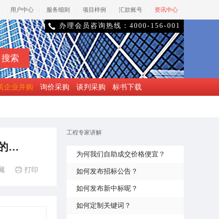
用户中心
服务细则
项目样例
汇款账号
资讯中心
办理会员咨询热线：4000-156-001

筑企业并购
询价采购
谈判采购
标书下载
工程专家讲解
的…
为何我们自助成交价格便宜？
藏
打印

如何发布招标公告？
如何发布新中标呢？
如何定制关键词？