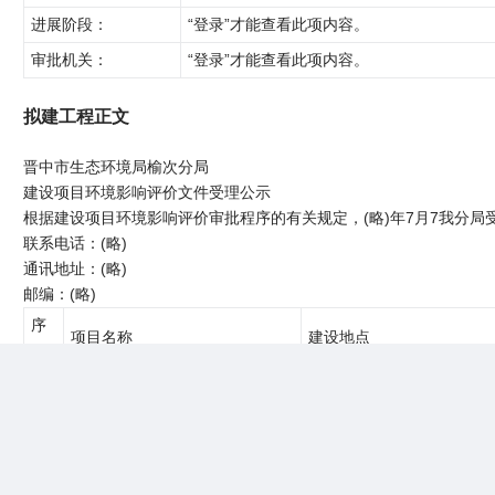
进展阶段：
“登录”才能查看此项内容。
审批机关：
“登录”才能查看此项内容。
拟建工程正文
晋中市生态环境局榆次分局
建设项目环境影响评价文件受理公示
根据建设项目环境影响评价审批程序的有关规定，(略)年7月7我分
联系电话：(略)
通讯地址：(略)
邮编：(略)
序
项目名称
建设地点
号
新建(略)吨PET/PP环保吸塑制品
山西晋中榆次区张庆乡张庆
1
项目
(略)m
查看完整内容>>