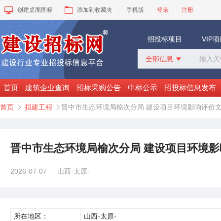
创建桌面图标
添加到收藏夹
手机版
登录
注册
招投标项目
VIP
全部信息

全部信息
招标采购
首页
建筑企业查询
招标采购公告
中标公示
招投标信息发布
中标公示
首页
拟建工程
晋中市生态环境局榆次分局 建设项目环境影响评价


变更公告
拟建工程
建设快讯
VIP项目
晋中市生态环境局榆次分局 建设项目环境
询价采购
谈判采购
2026-07-07
山西-太原-
所在地区：
山西-太原-