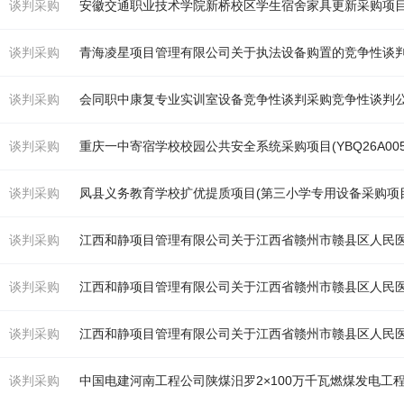
谈判采购
安徽交通职业技术学院新桥校区学生宿舍家具更新采购项
谈判采购
青海凌星项目管理有限公司关于执法设备购置的竞争性谈
谈判采购
会同职中康复专业实训室设备竞争性谈判采购竞争性谈判
谈判采购
重庆一中寄宿学校校园公共安全系统采购项目(YBQ26A00
谈判采购
凤县义务教育学校扩优提质项目(第三小学专用设备采购项目
谈判采购
谈判采购
谈判采购
谈判采购