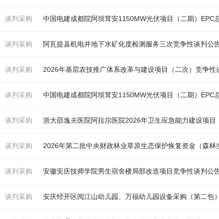
谈判采购
谈判采购
阿瓦提县机电井地下水矿化度检测服务三次竞争性谈判公
谈判采购
2026年基层农技推广体系改革与建设项目（二次）竞争性
谈判采购
谈判采购
浙大邵逸夫医院阿拉尔医院2026年卫生应急能力建设项
谈判采购
2026年第二批中央财政林业草原生态保护恢复资金（森
谈判采购
安徽安庆技师学院男生宿舍楼局部改造项目竞争性谈判公
谈判采购
安庆经开区阅江山幼儿园、万福幼儿园设备采购（第二包