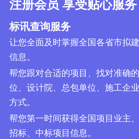
注册会员 享受贴心服务
是否接受联合
不接受联合体投标<>
体投标：<>
是否采用投标
标讯查询服务
否<>
人筛选：<>
获得招标文件
让您全面及时掌握全国各省市拟
通过上海市建设工程交易服务中心电子招标投标交易
方式：<>
信息。
获取招标文件
(略)年(略)月(略)日 (略)时(略)分到(略)年(略)月(
时间：<>
帮您跟对合适的项目、找对准确
注意：<>
1、获取招标文件成功后访问上海市建设工程交易服务中
招标代理机
位、设计院、总包单位、施工企业
上海中鑫建设咨询有限公司<>
构：<>
方式。
招标代理机构
施利兵、陈峰<>
联系人：<>
帮您第一时间获得全国项目业主
招标、中标项目信息。
公告备注：<>
项目负责人必须完成个人身份采集，外省市投标人的