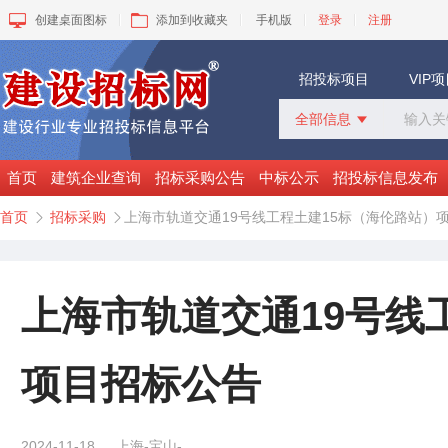
创建桌面图标
添加到收藏夹
手机版
登录
注册
招投标项目
VIP
全部信息

全部信息
招标采购
首页
建筑企业查询
招标采购公告
中标公示
招投标信息发布
中标公示
首页
招标采购
上海市轨道交通19号线工程土建15标（海伦路站）


变更公告
拟建工程
建设快讯
VIP项目
上海市轨道交通19号线
询价采购
谈判采购
项目招标公告
2024-11-18
上海-宝山-