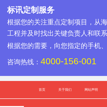
递交投标文件
将电子投标文件递交至上海市建设工程交易服务中心
方式：<>
标讯定制服务
递交投标文件
(略)年(略)月(略)日 (略)时(略)分<>
截止时间：<>
根据您的关注重点定制项目，从
开标方式：<>
是否远程开标：(略)<>
工程并及时找出关键负责人和联
投标保证金：
设置投标保证金，投标保证金为(略)万元人民币,
<>
标保证金有效期不小于投标有效期。 投标保证金的形式
根据您的需要，向您指定的手机
同时发布本次
上海市公共资源交易服务平台、上海市住房和城乡
招标公告的媒
站、上海地铁采购电子商务平台（http：(略)<>
4000-156-001
介名称：<>
咨询热线：
监管部门：<>
上海市建筑建材业市场管理总站<>
<>
articleContent
首页
关于我们
网站声明