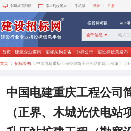
创建桌面图标
添加到收藏夹
手机版
登录
注册
招投标项目
VIP
全部信息

全部信息
招标采购
首页
建筑企业查询
招标采购公告
中标公示
招投标信息发布
中标公示
首页
招标采购
中国电建重庆工程公司简庄升压站扩建工程项目（正


变更公告
拟建工程
建设快讯
VIP项目
中国电建重庆工程公司
询价采购
谈判采购
（正界、木城光伏电站项