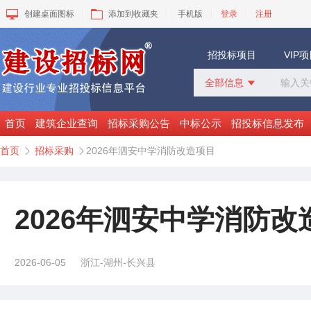
创建桌面图标
添加到收藏夹
手机版
登录
注册
招投标项目
VIP
全部信息

全部信息
招标采购
首页
建筑企业查询
招标采购公告
中标公示
招投标信息发布
中标公示
首页
招标采购
2026年泗安中学消防改造项目


变更公告
拟建工程
建设快讯
VIP项目
2026年泗安中学消防改
询价采购
谈判采购
2026-06-05
浙江-湖州-长兴县