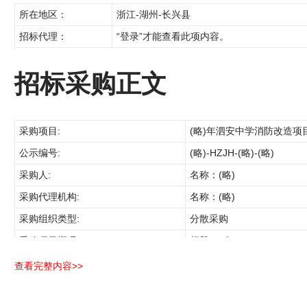
所在地区：
浙江-湖州-长兴县
招标代理：
“登录”才能查看此项内容。
招标采购正文
采购项目:
(略)年泗安中学消防改造项
公示编号:
(略)-HZJH-(略)-(略)
采购人:
名称：(略)
采购代理机构:
名称：(略)
采购组织类型:
分散采购
采购项目概况:
标段：(略)
供应商资格要求:
查看完整内容>>
磋商文件的领取:
时间：(略)
响应文件的提交:
截止时间：(略)