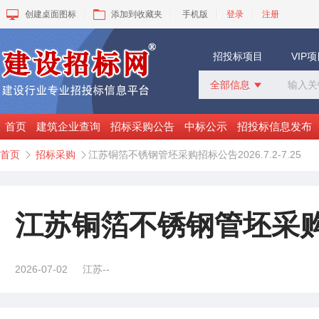
创建桌面图标
添加到收藏夹
手机版
登录
注册
招投标项目
VIP
全部信息

全部信息
招标采购
首页
建筑企业查询
招标采购公告
中标公示
招投标信息发布
中标公示
首页
招标采购
江苏铜箔不锈钢管坯采购招标公告2026.7.2-7.25


变更公告
拟建工程
建设快讯
VIP项目
江苏铜箔不锈钢管坯采购招标公
询价采购
谈判采购
2026-07-02
江苏--