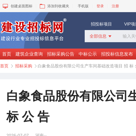
创建桌面图标
添加到收藏夹
手机版
登录
注册
招投标项目
VIP
全部信息

全部信息
招标采购
首页
建筑企业查询
招标采购公告
中标公示
招投标信息发布
中标公示
首页
招标采购
白象食品股份有限公司生产车间基础改造项目 招 标 


变更公告
拟建工程
建设快讯
VIP项目
白象食品股份有限公司生
询价采购
谈判采购
标 公 告
2026-07-07
河南--